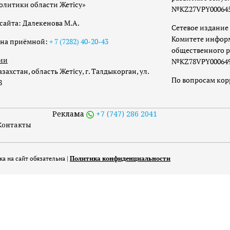
олитики области Жетісу»
№KZ27VPY00064533
сайта: Далекенова М.А.
Сетевое издание 
Комитете инфор
она приёмной:
+ 7 (7282) 40-20-43
общественного р
ии
№KZ78VPY00064973
захстан, область Жетісу, г. Талдыкорган, ул.
По вопросам ко
8
Реклама
+7 (747) 286 2041
Контакты
а на сайт обязательна |
Политика конфиденциальности