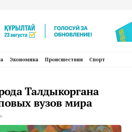
на
Экономика
Происшествия
Спорт
рода Талдыкоргана
повых вузов мира
о