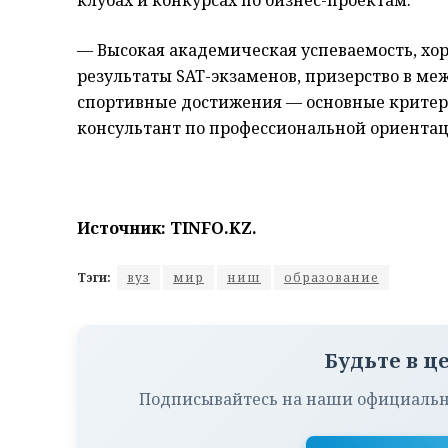
клубах и конкурсах по бизнес-проектам.
— Высокая академическая успеваемость, хо
результаты SAT-экзаменов, призерство в м
спортивные достижения — основные критери
консультант по профессиональной ориента
Источник: TINFO.KZ.
Тэги:
вуз
мир
ниш
образование
Будьте в ц
Подписывайтесь на наши официальн