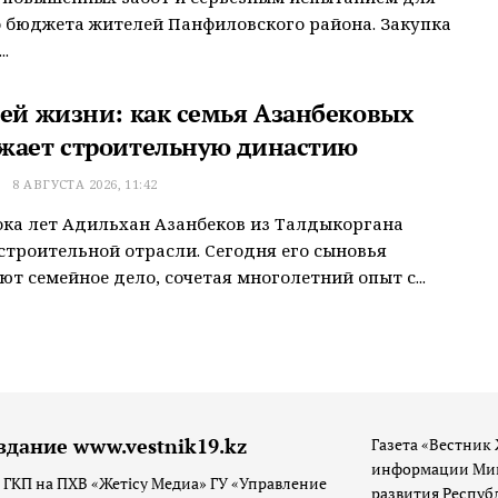
 бюджета жителей Панфиловского района. Закупка
.
сей жизни: как семья Азанбековых
жает строительную династию
Т
8 АВГУСТА 2026, 11:42
ока лет Адильхан Азанбеков из Талдыкоргана
строительной отрасли. Сегодня его сыновья
т семейное дело, сочетая многолетний опыт с...
здание www.vestnik19.kz
Газета «Вестник 
информации Мин
 ГКП на ПХВ «Жетісу Медиа» ГУ «Управление
развития Респуб