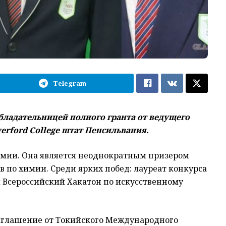
Telegram
обладательницей полного гранта от ведущего
rford College штат Пенсильвания.
имии. Она является неоднократным призером
 по химии. Среди ярких побед: лауреат конкурса
ey и Всероссийский Хакатон по искусственному
иглашение от Токийского Международного