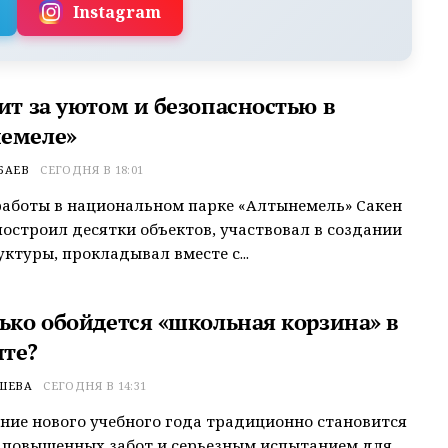
Instagram
ит за уютом и безопасностью в
емеле»
БАЕВ
СЕГОДНЯ В 18:01
 работы в национальном парке «Алтынемель» Сакен
остроил десятки объектов, участвовал в создании
ктуры, прокладывал вместе с...
лько обойдется «школьная корзина» в
те?
ШЕВА
СЕГОДНЯ В 14:31
ие нового учебного года традиционно становится
 повышенных забот и серьезным испытанием для