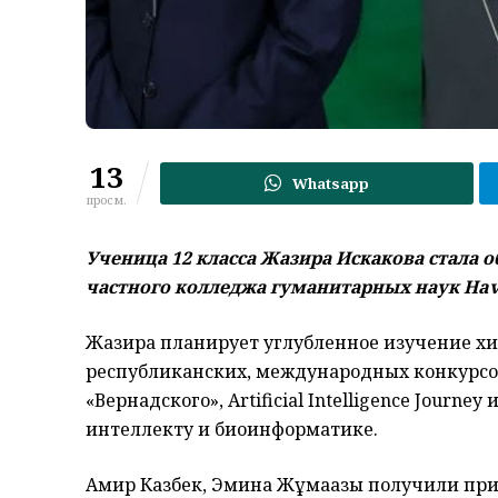
13
Whatsapp
просм.
Ученица 12 класса Жазира Искакова стала 
частного колледжа гуманитарных наук Have
Жазира планирует углубленное изучение х
республиканских, международных конкурсов
«Вернадского», Artificial Intelligence Journ
интеллекту и биоинформатике.
Амир Казбек, Эмина Жұмағазы получили пр