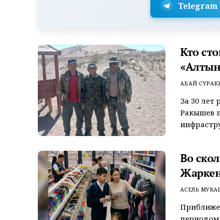
Telegram
Кто сто
«Алтын
АБАЙ СУРАК
За 30 лет
Ракышев п
инфрастру
Во ско
Жаркен
АСЕЛЬ МУКА
Приближен
периодом