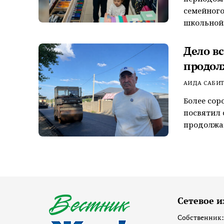
семейного
школьной..
Дело в
продол
АИДА САБИ
Более сор
посвятил 
продолжаю
Сетевое и
Собственник: