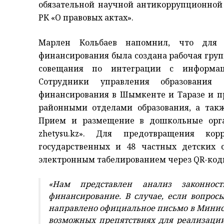
обязательной научной антикоррупционной э
РК «О правовых актах».
Марлен Кольбаев напомнил, что для п
финансирования была создана рабочая груп
совещания по интеграции с информац
Сотрудники управления образования 
финансирования в Шымкенте и Таразе и п
районными отделами образования, а так
Прием и размещение в дошкольные орга
zhetysu.kz». Для предотвращения ко
государственных и 48 частных детских 
электронным табелированием через QR-код
«Нам представлен анализ законнос
финансирование. В случае, если вопросы
направлено официальное письмо в Минис
возможных препятствиях для реализации