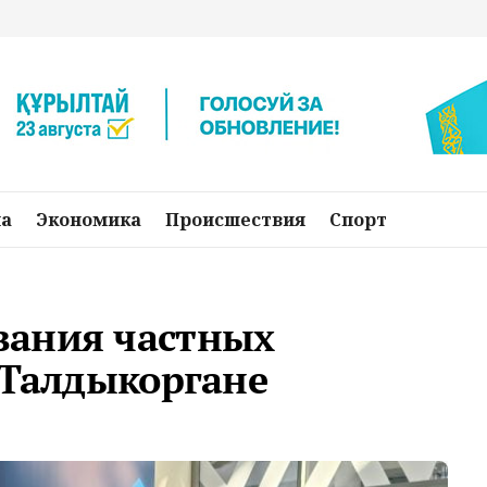
на
Экономика
Происшествия
Спорт
вания частных
 Талдыкоргане
о