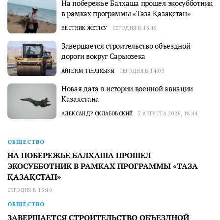
На побережье Балхаша прошел экосубботник
в рамках программы «Таза Қазақстан»
ВЕСТНИК ЖЕТІСУ
СЕГОДНЯ В 15:19
Завершается строительство объездной
дороги вокруг Сарыозека
АЙГЕРІМ ТІНӘЛІҚЫЗЫ
СЕГОДНЯ В 14:03
Новая дата в истории военной авиации
Казахстана
АЛЕКСАНДР СКЛАБОВСКИЙ
5 АВГУСТА 2026, 18:44
ОБЩЕСТВО
НА ПОБЕРЕЖЬЕ БАЛХАША ПРОШЕЛ
ЭКОСУББОТНИК В РАМКАХ ПРОГРАММЫ «ТАЗА
ҚАЗАҚСТАН»
СЕГОДНЯ В 15:19
ОБЩЕСТВО
ЗАВЕРШАЕТСЯ СТРОИТЕЛЬСТВО ОБЪЕЗДНОЙ