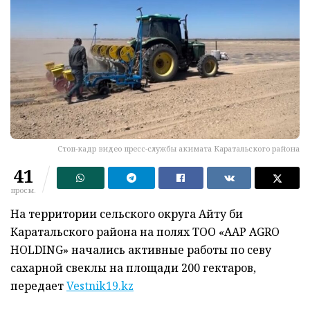
Стоп-кадр видео пресс-службы акимата Каратальского района
41
просм.
На территории сельского округа Айту би
Каратальского района на полях ТОО «АҚҚАР AGRO
HOLDING» начались активные работы по севу
сахарной свеклы на площади 200 гектаров,
передает
Vestnik19.kz