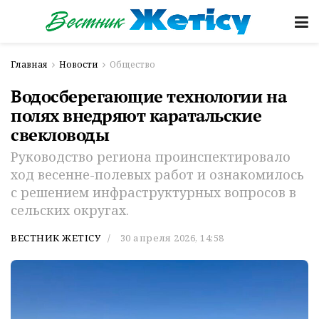
Главная
Новости
Общество
Водосберегающие технологии на
полях внедряют каратальские
свекловоды
Руководство региона проинспектировало
ход весенне-полевых работ и ознакомилось
с решением инфраструктурных вопросов в
сельских округах.
ВЕСТНИК ЖЕТІСУ
30 апреля 2026, 14:58