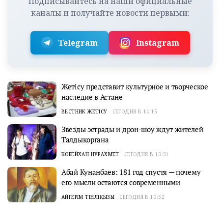
Подписывайтесь на наши официальные
каналы и получайте новости первыми:
Telegram
Instagram
Жетісу представит культурное и творческое
наследие в Астане
ВЕСТНИК ЖЕТІСУ
СЕГОДНЯ В 14:15
Звезды эстрады и дрон-шоу ждут жителей
Талдыкоргана
КОБЕЙХАН НУРАХМЕТ
СЕГОДНЯ В 13:31
Абай Кунанбаев: 181 год спустя — почему
его мысли остаются современными
АЙГЕРІМ ТІНӘЛІҚЫЗЫ
СЕГОДНЯ В 10:52