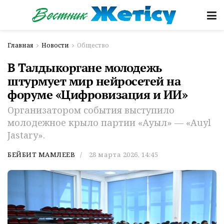
Главная
Новости
Общество
В Талдыкоргане молодежь
штурмует мир нейросетей на
форуме «Цифровизация и ИИ»
Организатором события выступило
молодежное крыло партии «Ауыл» — «Auyl
Jastary».
БЕЙБИТ МАМЛЕЕВ
28 марта 2026, 14:45