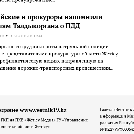
йские и прокуроры напомнили
лям Талдыкоргана о ПДД
ТІСУ
СЕГОДНЯ В 12:44
органе сотрудники роты патрульной полиции
 с представителями прокуратуры области Жетісу
профилактическую акцию, направленную на
щение дорожно-транспортных происшествий...
здание www.vestnik19.kz
Газета «Вестник 
информации Мин
 ГКП на ПХВ «Жетісу Медиа» ГУ «Управление
развития Респуб
олитики области Жетісу»
№KZ27VPY00064533