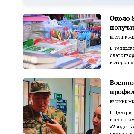
Около 
получа
ВЕСТНИК ЖЕ
В Талдыко
благотвор
которой п
Военно
профил
ВЕСТНИК ЖЕ
В Центре 
военносл
«Увидеть 
направлен