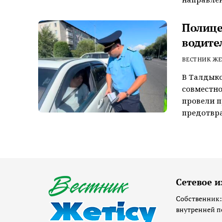
Полице
водите
ВЕСТНИК ЖЕ
В Талдык
совместно
провели 
предотвра
Сетевое и
Собственник:
внутренней п