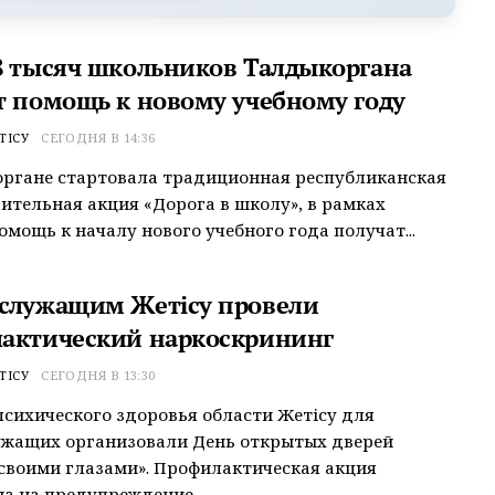
8 тысяч школьников Талдыкоргана
т помощь к новому учебному году
ТІСУ
СЕГОДНЯ В 14:36
ргане стартовала традиционная республиканская
ительная акция «Дорога в школу», в рамках
омощь к началу нового учебного года получат...
служащим Жетісу провели
актический наркоскрининг
ТІСУ
СЕГОДНЯ В 13:30
психического здоровья области Жетісу для
ужащих организовали День открытых дверей
своими глазами». Профилактическая акция
а на предупреждение...