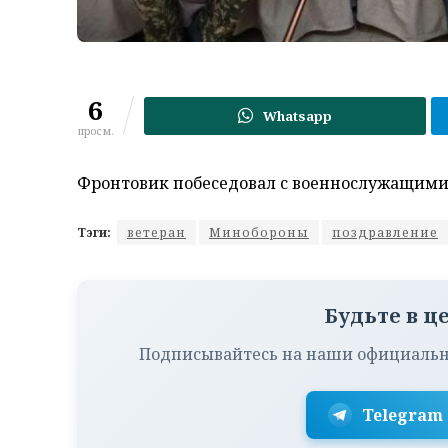
6
Whatsapp
просм.
Фронтовик побеседовал с военнослужащими,
Тэги:
ветеран
Минобороны
поздравление
Будьте в ц
Подписывайтесь на наши официальн
Telegram