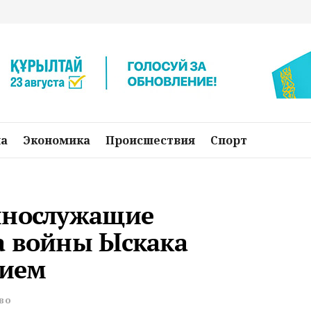
на
Экономика
Происшествия
Спорт
ннослужащие
а войны Ыскака
тием
во