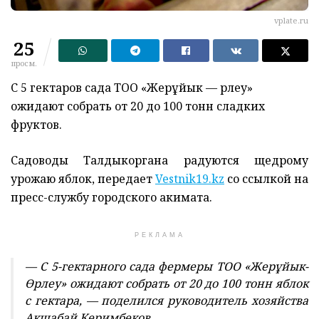
vplate.ru
25
просм.
С 5 гектаров сада ТОО «Жерұйык — Өрлеу»
ожидают собрать от 20 до 100 тонн сладких
фруктов.
Садоводы Талдыкоргана радуются щедрому
урожаю яблок, передает
Vestnik19.kz
со ссылкой на
пресс-службу городского акимата.
РЕКЛАМА
— С 5-гектарного сада фермеры ТОО «Жерұйык-
Өрлеу» ожидают собрать от 20 до 100 тонн яблок
с гектара, — поделился руководитель хозяйства
Акшабай Керимбеков.