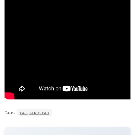
Тэги:
талдыкорган