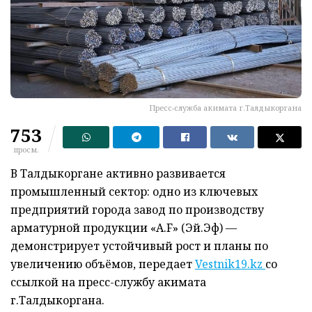
Пресс-служба акимата г.Талдыкоргана
753
просм.
В Талдыкоргане активно развивается
промышленный сектор: одно из ключевых
предприятий города завод по производству
арматурной продукции «A.F» (Эй.Эф) —
демонстрирует устойчивый рост и планы по
увеличению объёмов, передает
Vestnik19.kz
со
ссылкой на пресс-службу акимата
г.Талдыкоргана.