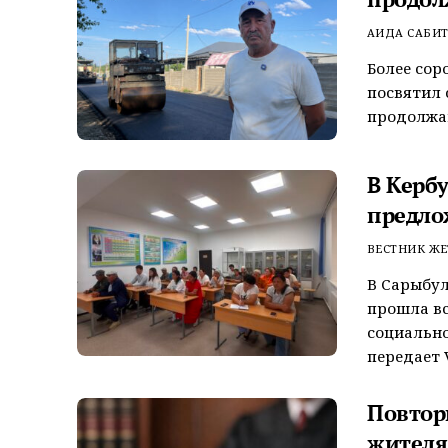
АИДА САБИ
Более сор
посвятил 
продолжаю
В Керб
предло
ВЕСТНИК ЖЕ
В Сарыбул
прошла вс
социально
передает V
Повтор
жителя