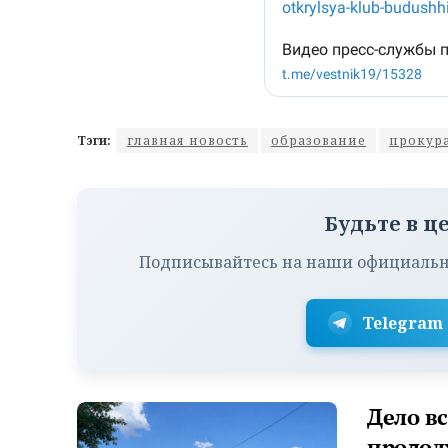
Тэги:
главная новость
образование
прокур
Будьте в ц
Подписывайтесь на наши официальн
Telegram
Дело в
продол