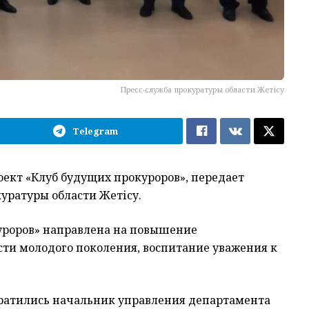
Пресс-служба прокуратуры области Жетісу
Telegram
ект «Клуб будущих прокуроров», передает
куратуры области Жетісу.
уроров» направлена на повышение
сти молодого поколения, воспитание уважения к
ратились начальник управления департамента