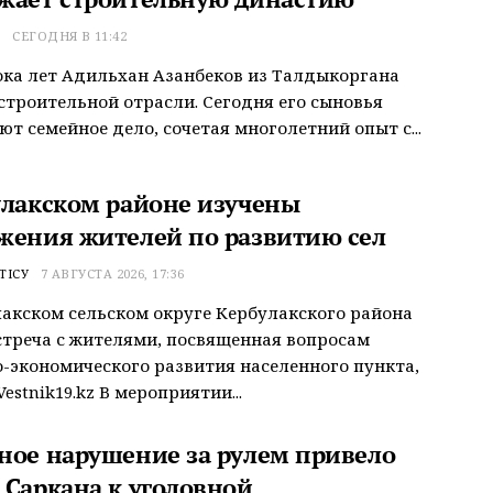
Т
СЕГОДНЯ В 11:42
ока лет Адильхан Азанбеков из Талдыкоргана
строительной отрасли. Сегодня его сыновья
т семейное дело, сочетая многолетний опыт с...
улакском районе изучены
жения жителей по развитию сел
ТІСУ
7 АВГУСТА 2026, 17:36
акском сельском округе Кербулакского района
треча с жителями, посвященная вопросам
-экономического развития населенного пункта,
estnik19.kz В мероприятии...
ное нарушение за рулем привело
 Саркана к уголовной