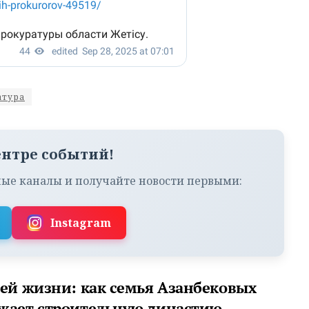
атура
ентре событий!
ые каналы и получайте новости первыми:
Instagram
сей жизни: как семья Азанбековых
жает строительную династию