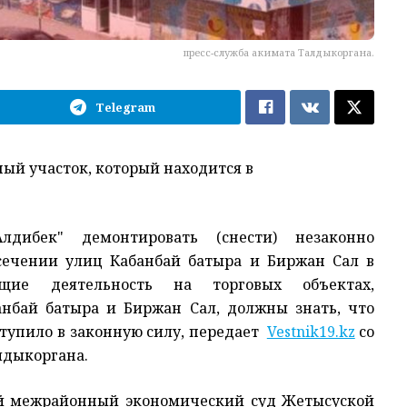
пресс-служба акимата Талдыкоргана.
Telegram
ный участок, который находится в
Алдибек" демонтировать (снести) незаконно
сечении улиц Кабанбай батыра и Биржан Сал в
ущие деятельность на торговых объектах,
нбай батыра и Биржан Сал, должны знать, что
ступило в законную силу, передает
Vestnik19.kz
со
лдыкоргана.
ый межрайонный экономический суд Жетысуской