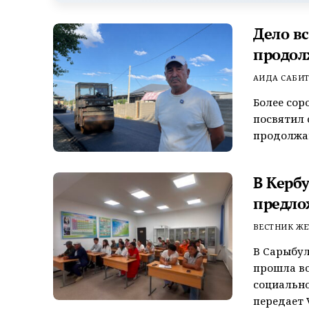
Дело в
продол
АИДА САБИ
Более сор
посвятил 
продолжаю
В Керб
предло
ВЕСТНИК ЖЕ
В Сарыбул
прошла вс
социально
передает V