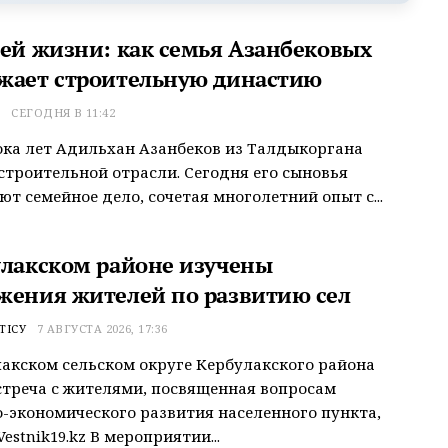
сей жизни: как семья Азанбековых
жает строительную династию
Т
СЕГОДНЯ В 11:42
ока лет Адильхан Азанбеков из Талдыкоргана
строительной отрасли. Сегодня его сыновья
т семейное дело, сочетая многолетний опыт с...
улакском районе изучены
жения жителей по развитию сел
ТІСУ
7 АВГУСТА 2026, 17:36
акском сельском округе Кербулакского района
треча с жителями, посвященная вопросам
-экономического развития населенного пункта,
estnik19.kz В мероприятии...