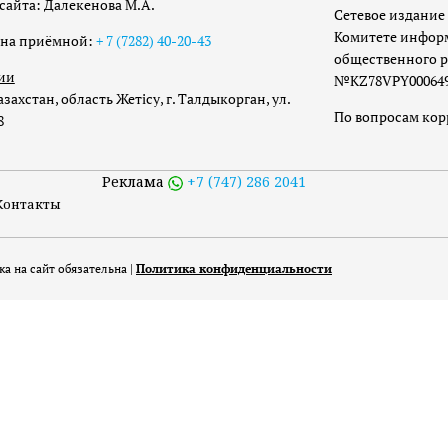
сайта: Далекенова М.А.
Сетевое издание 
Комитете инфор
она приёмной:
+ 7 (7282) 40-20-43
общественного р
ии
№KZ78VPY00064973
захстан, область Жетісу, г. Талдыкорган, ул.
По вопросам ко
8
Реклама
+7 (747) 286 2041
Контакты
а на сайт обязательна |
Политика конфиденциальности