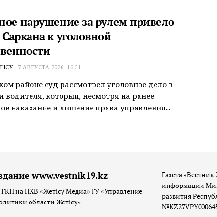
ное нарушение за рулем привело
 Саркана к уголовной
твенности
ТІСУ
7 АВГУСТА 2026, 16:51
ком районе суд рассмотрел уголовное дело в
 водителя, который, несмотря на ранее
ое наказание и лишение права управления...
здание www.vestnik19.kz
Газета «Вестник 
информации Мин
 ГКП на ПХВ «Жетісу Медиа» ГУ «Управление
развития Респуб
олитики области Жетісу»
№KZ27VPY00064533