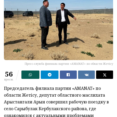
Пресс-служба филиала партии «AMANAT» по области Жетісу
56
просм.
Председатель филиала партии «AMANAT» по
области Жетісу, депутат областного маслихата
Арыстангали Арын совершил рабочую поездку в
село Сарыбулак Кербулакского района, где
ознакомился с актуальными проблемами