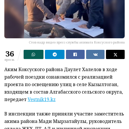
Стоп-кадр видео пресс-службы акимата Коксуского района
36
просм.
Аким Коксуского района Даулет Халелов в ходе
рабочей поездки ознакомился с реализацией
проекта по освещению улиц в селе Кызылтоган,
входящем в состав Алгабасского сельского округа,
передает
Vestnik19.kz
В инспекции также приняли участие заместитель
акима района Мади Мырзатайулы, руководитель
отдела ЖКХ, ПТ, АД и жилищной инспекции