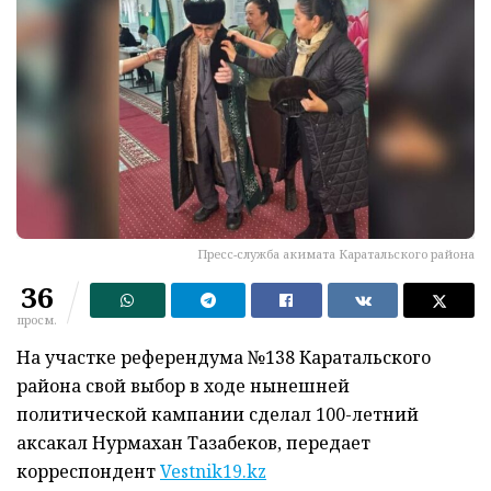
Пресс-служба акимата Каратальского района
36
просм.
На участке референдума №138 Каратальского
района свой выбор в ходе нынешней
политической кампании сделал 100-летний
аксакал Нурмахан Тазабеков, передает
корреспондент
Vestnik19.kz