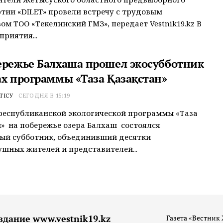
тии «ӘDILET» провели встречу с трудовым
ом ТОО «Текелинский ГМЗ», передает Vestnik19.kz В
приятия...
ережье Балхаша прошел экосубботник
ах программы «Таза Қазақстан»
ТІСУ
СЕГОДНЯ В 15:19
республиканской экологической программы «Таза
» на побережье озера Балхаш состоялся
ый субботник, объединивший десятки
шных жителей и представителей...
здание www.vestnik19.kz
Газета «Вестник 