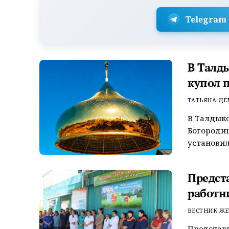
Telegram
В Талд
купол 
ТАТЬЯНА Д
В Талдыко
Богороди
установил
Предст
работн
ВЕСТНИК ЖЕ
Представ