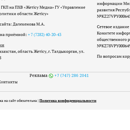
информации Мин
 ГКП на ПХВ «Жетісу Медиа» ГУ «Управление
развития Респуб
олитики области Жетісу»
№KZ27VPY00064533
сайта: Далекенова М.А.
Сетевое издание 
Комитете инфор
она приёмной:
+ 7 (7282) 40-20-43
общественного р
ии
№KZ78VPY00064973
захстан, область Жетісу, г. Талдыкорган, ул.
По вопросам ко
8
Реклама
+7 (747) 286 2041
Контакты
а на сайт обязательна |
Политика конфиденциальности