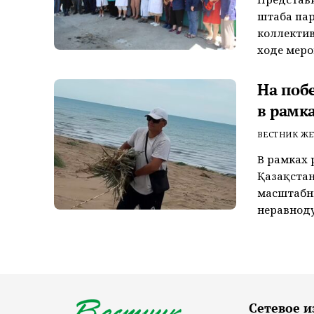
штаба пар
коллектив
ходе меро
На поб
в рамк
ВЕСТНИК ЖЕ
В рамках 
Қазақстан
масштабн
неравноду
Сетевое и