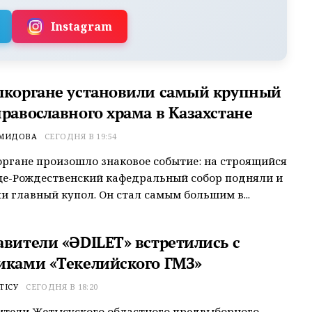
Instagram
ыкоргане установили самый крупный
православного храма в Казахстане
ЕМИДОВА
СЕГОДНЯ В 19:54
ргане произошло знаковое событие: на строящийся
це-Рождественский кафедральный собор подняли и
и главный купол. Он стал самым большим в...
авители «ӘDILET» встретились с
иками «Текелийского ГМЗ»
ТІСУ
СЕГОДНЯ В 18:20
ители Жетысуского областного предвыборного