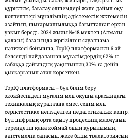
жолын ұсынады. Сабақ жоспары, тақырыптық
құрылым, бағалау өлшемдері және дайын оқу
контенттері мұғалімнің әдістемелік жүктемесін
азайтып, шығармашылыққа бағытталған еркін
уақыт береді. 2024 жылы №48 мектеп (Алматы
қаласы) базасында жүргізілген сауалнама
нәтижесі бойынша, TopIQ платформасын 6 ай
белсенді пайдаланған мұғалімдердің 62%-ы
сабаққа дайындық уақытының 30%-ға дейін
қысқарғанын атап көрсеткен.
TopIQ платформасы – бұл білім беру
экожүйесіндегі мұғалім мен оқушы арасындағы
техникалық құрал ғана емес, сенім мен
серіктестікке негізделген педагогикалық көпір.
Бұл цифрлық орта оқыту процесінің мазмұнын
тереңдетіп қана қоймай оның құрылымын,
әдістемелік сапасын, жеке білім траекториясын