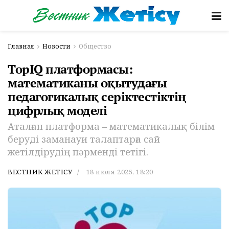
Главная
Новости
Общество
TopIQ платформасы:
математиканы оқытудағы
педагогикалық серіктестіктің
цифрлық моделі
Аталған платформа – математикалық білім
беруді заманауи талаптарға сай
жетілдірудің пәрменді тетігі.
ВЕСТНИК ЖЕТІСУ
18 июля 2025, 18:20