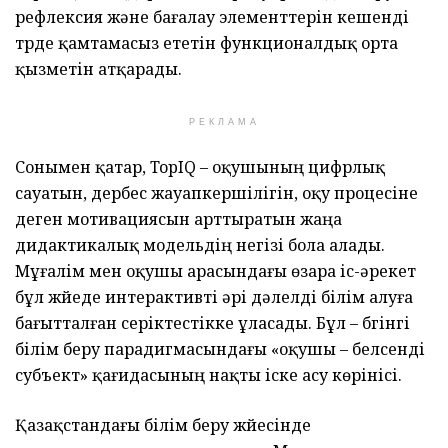
рефлексия және бағалау элементтерін кешенді
түрде қамтамасыз ететін функционалдық орта
қызметін атқарады.
РЕКЛАМА
Сонымен қатар, TopIQ – оқушының цифрлық
сауатын, дербес жауапкершілігін, оқу процесіне
деген мотивациясын арттыратын жаңа
дидактикалық модельдің негізі бола алады.
Мұғалім мен оқушы арасындағы өзара іс-әрекет
бұл жүйеде интерактивті әрі дәлелді білім алуға
бағытталған серіктестікке ұласады. Бұл – бүгінгі
білім беру парадигмасындағы «оқушы – белсенді
субъект» қағидасының нақты іске асу көрінісі.
Қазақстандағы білім беру жүйесінде