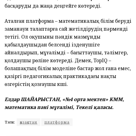
басқаруды да жаңа деңгейге көтереді.
Аталған платформа – математикалық білім беруді
заманауи талаптарға сай жетілдірудің пәрменді
тетігі. Ол оқушыны пәндік мазмұнды
қабылдаушыдан белсенді ізденушіге
айналдырып, мұғалімді – бағыттаушы, тәлімгер,
қолдаушы рөліне көтереді. Демек, TopIQ –
болашақтың білім моделіне бастар жол ғана емес,
қазіргі педагогикалық практикадағы нақты
өзгерістің қозғаушы күші.
Елдар ШАЙАРЫСТАН, «№4 орта мектеп» КММ,
математика пәні мұғалімі, Текелі қаласы.
Тэги:
қазақстан
платформа