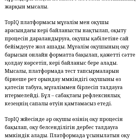
жарқын мысалы.
TopIQ платформасы мұғалім мен оқушы
арасындағы кері байланысты нақтылап, оқыту
процесін дараландыруға, оқушы қабілетіне сай
бейімдеуге жол ашады. Мұғалім оқушының оқу
барысын онлайн форматта бақылап, қажетті сәтте
қолдау көрсетіп, кері байланыс бере алады.
Мысалы, платформада тест тапсырмаларын
бірнеше рет орындау мүмкіндігі оқушыны өз
қатесін табуға, мұғаліммен бірлесіп талдауға
итермелейді. Бұл – сабақтағы рефлексиялық
кезеңнің сапалы өтуін қамтамасыз етеді.
TopIQ жүйесінде әр оқушы өзінің оқу процесін
бақылап, оқу белсенділігін дербес талдауға
мүмкіндік алады. Платформада ұсынылатын оқу