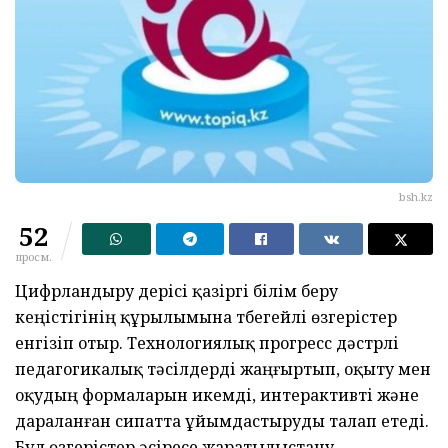
bsh.kz
52
просм.
Цифрландыру үдерісі қазіргі білім беру
кеңістігінің құрылымына түбегейлі өзгерістер
енгізіп отыр. Технологиялық прогресс дәстүрлі
педагогикалық тәсілдерді жаңғыртып, оқыту мен
оқудың формаларын икемді, интерактивті және
дараланған сипатта ұйымдастыруды талап етеді.
Бұл өзгерістер әсіресе жаратылыстану-