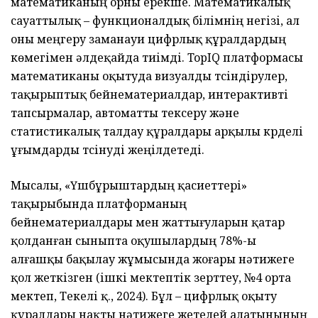
математиканың орны ерекше. Математикалық
сауаттылық – функционалдық білімнің негізі, ал
оны меңгеру заманауи цифрлық құралдардың
көмегімен әлдеқайда тиімді. TopIQ платформасы
математиканы оқытуда визуалды түсіндірулер,
тақырыптық бейнематериалдар, интерактивті
тапсырмалар, автоматты тексеру және
статистикалық талдау құралдары арқылы күрделі
ұғымдарды түсінуді жеңілдетеді.
Мысалы, «Үшбұрыштардың қасиеттері»
тақырыбында платформаның
бейнематериалдары мен жаттығуларын қатар
қолданған сыныпта оқушылардың 78%-ы
алғашқы бақылау жұмысында жоғары нәтижеге
қол жеткізген (ішкі мектептік зерттеу, №4 орта
мектеп, Текелі қ., 2024). Бұл – цифрлық оқыту
құралдары нақты нәтижеге жетелей алатынының