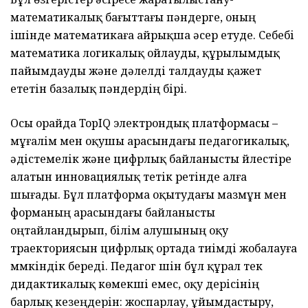
математикалық бағыттағы пәндерге, оның
ішінде математикаға айрықша әсер етуде. Себебі
математика логикалық ойлауды, құрылымдық
пайымдауды және дәлелді талдауды қажет
ететін базалық пәндердің бірі.
Осы орайда TopIQ электрондық платформасы –
мұғалім мен оқушы арасындағы педагогикалық,
әдістемелік және цифрлық байланысты үйлестіре
алатын инновациялық тетік ретінде алға
шығады. Бұл платформа оқытудағы мазмұн мен
форманың арасындағы байланысты
оңтайландырып, білім алушының оқу
траекториясын цифрлық ортада тиімді жобалауға
мүмкіндік береді. Педагог үшін бұл құрал тек
дидактикалық көмекші емес, оқу үдерісінің
барлық кезеңдерін: жоспарлау, ұйымдастыру,