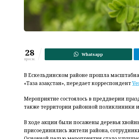
28
Whatsapp
просм.
В Ескельдинском районе прошла масштабна
«Таза Қазақстан», передает корреспондент
Ve
Мероприятие состоялось в преддверии празд
также территории районной поликлиники и
В ходе акции были посажены деревья хвойн
присоединились жители района, сотрудник
Основной целью мероприятия стало улучшен