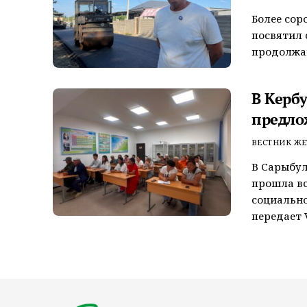
Более сор
посвятил 
продолжаю
В Керб
предло
ВЕСТНИК ЖЕ
В Сарыбул
прошла вс
социально
передает V