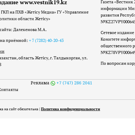
здание www.vestnik19.kz
Газета «Вестник 
информации Мин
 ГКП на ПХВ «Жетісу Медиа» ГУ «Управление
развития Респуб
олитики области Жетісу»
№KZ27VPY00064533
сайта: Далекенова М.А.
Сетевое издание 
Комитете инфор
она приёмной:
+ 7 (7282) 40-20-43
общественного р
ии
№KZ78VPY00064973
захстан, область Жетісу, г. Талдыкорган, ул.
По вопросам ко
8
Реклама
+7 (747) 286 2041
Контакты
а на сайт обязательна |
Политика конфиденциальности