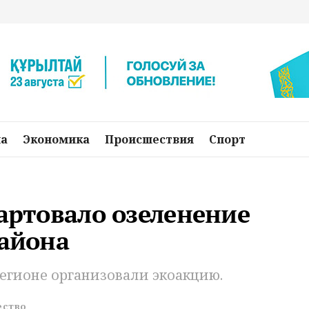
на
Экономика
Происшествия
Спорт
тартовало озеленение
района
егионе организовали экоакцию.
ство