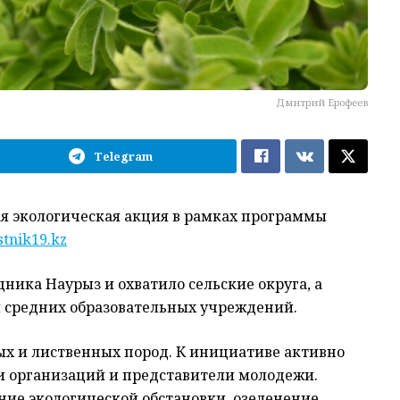
Дмитрий Ерофеев
Telegram
я экологическая акция в рамках программы
stnik19.kz
ника Наурыз и охватило сельские округа, а
 средних образовательных учреждений.
ых и лиственных пород. К инициативе активно
и организаций и представители молодежи.
ие экологической обстановки, озеленение