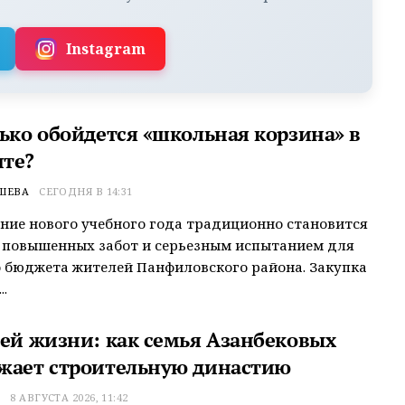
Instagram
лько обойдется «школьная корзина» в
те?
ШЕВА
СЕГОДНЯ В 14:31
ие нового учебного года традиционно становится
 повышенных забот и серьезным испытанием для
 бюджета жителей Панфиловского района. Закупка
.
сей жизни: как семья Азанбековых
жает строительную династию
Т
8 АВГУСТА 2026, 11:42