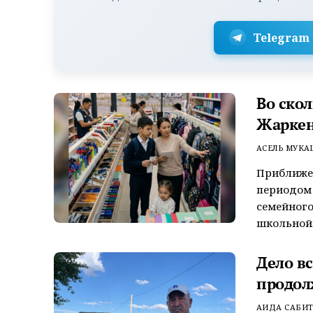
Telegram
Во ско
Жаркен
АСЕЛЬ МУКА
Приближен
периодом
семейного
школьной..
Дело в
продол
АИДА САБИ