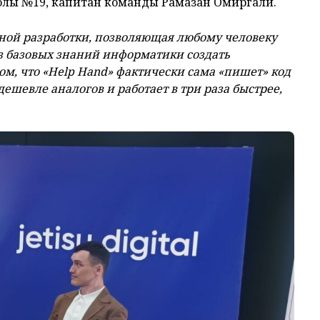
колы №19, капитан команды Рамазан Омиргали.
ной разработки, позволяющая любому человеку
з базовых знаний информатики создать
том, что «Help Hand» фактически сама «пишет» код
дешевле аналогов и работает в три раза быстрее,