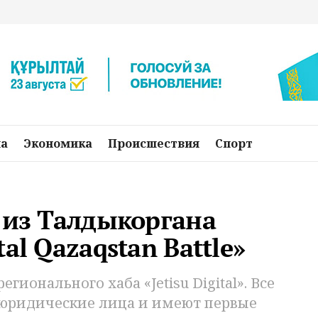
на
Экономика
Происшествия
Спорт
 из Талдыкоргана
al Qazaqstan Battle»
ионального хаба «Jetisu Digital». Все
 юридические лица и имеют первые