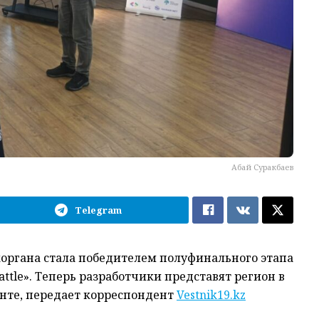
Абай Суракбаев
Telegram
коргана стала победителем полуфинального этапа
attle». Теперь разработчики представят регион в
нте, передает корреспондент
Vestnik19.kz