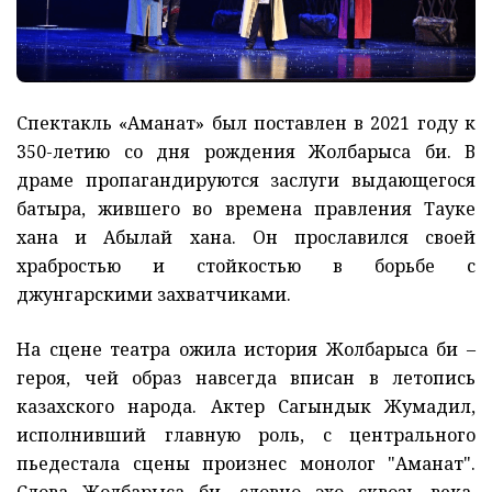
Спектакль «Аманат» был поставлен в 2021 году к
350-летию со дня рождения Жолбарыса би. В
драме пропагандируются заслуги выдающегося
батыра, жившего во времена правления Тауке
хана и Абылай хана. Он прославился своей
храбростью и стойкостью в борьбе с
джунгарскими захватчиками.
На сцене театра ожила история Жолбарыса би –
героя, чей образ навсегда вписан в летопись
казахского народа. Актер Сагындык Жумадил,
исполнивший главную роль, с центрального
пьедестала сцены произнес монолог "Аманат".
Слова Жолбарыса би, словно эхо сквозь века,