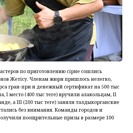
астеров по приготовлению сірне сошлись
онов Жетісу. Членам жюри пришлось нелегко,
рса гран-при и денежный сертификат на 500 тыс
, I место (400 тыс теңге) вручили алакольцам, II
нде, а ІІІ (200 тыс теңге) заняли талдыкорганские
стались без внимания. Команды городов и
получили поощрительные призы в размере 100