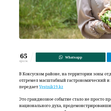
65
Whatsapp
просм.
В Коксуском районе, на территории зоны от
отгремел масштабный гастрономический и эт
передает
Vestnik19.kz
Это грандиозное событие стало не просто п
национального духа, продемонстрировавшим