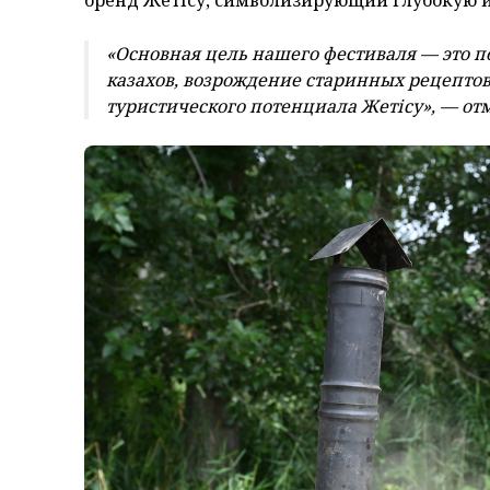
бренд Жетісу, символизирующий глубокую и
«Основная цель нашего фестиваля — это 
казахов, возрождение старинных рецепто
туристического потенциала Жетісу», — о