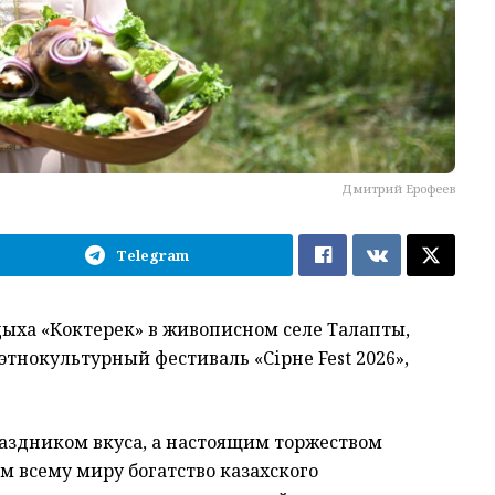
Дмитрий Ерофеев
Telegram
дыха «Коктерек» в живописном селе Талапты,
нокультурный фестиваль «Сірне Fest 2026»,
раздником вкуса, а настоящим торжеством
 всему миру богатство казахского