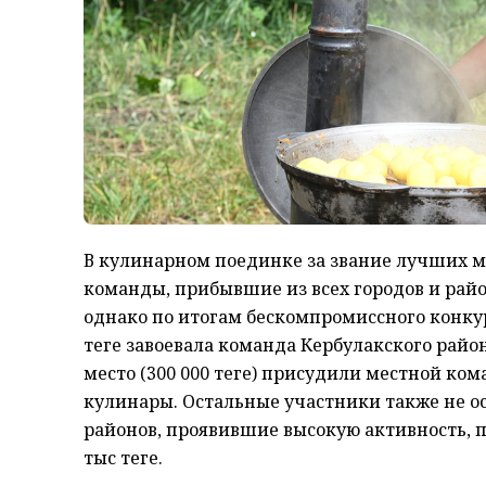
В кулинарном поединке за звание лучших м
команды, прибывшие из всех городов и рай
однако по итогам бескомпромиссного конку
теңге завоевала команда Кербулакского района
место (300 000 теңге) присудили местной кома
кулинары. Остальные участники также не о
районов, проявившие высокую активность, 
тыс теңге.