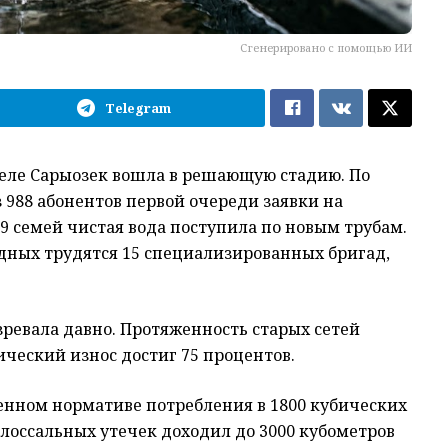
Сгенерировано с помощью ИИ
Telegram
еле Сарыозек вошла в решающую стадию. По
з 988 абонентов первой очереди заявки на
9 семей чистая вода поступила по новым трубам.
одных трудятся 15 специализированных бригад,
ревала давно. Протяженность старых сетей
ический износ достиг 75 процентов.
енном нормативе потребления в 1800 кубических
олоссальных утечек доходил до 3000 кубометров