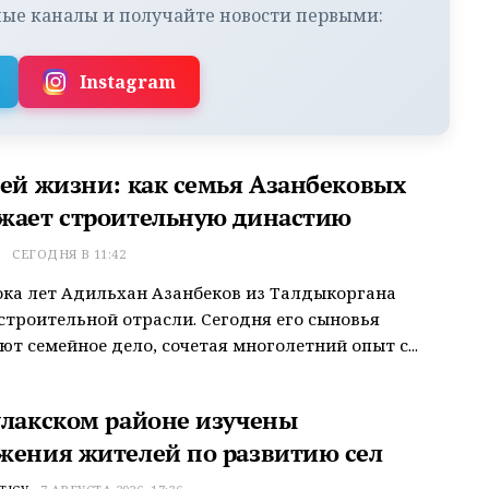
ые каналы и получайте новости первыми:
Instagram
сей жизни: как семья Азанбековых
жает строительную династию
Т
СЕГОДНЯ В 11:42
ока лет Адильхан Азанбеков из Талдыкоргана
строительной отрасли. Сегодня его сыновья
т семейное дело, сочетая многолетний опыт с...
улакском районе изучены
жения жителей по развитию сел