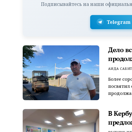
Подписывайтесь на наши официальн
Telegram
Дело в
продол
АИДА САБИ
Более сор
посвятил 
продолжаю
В Керб
предло