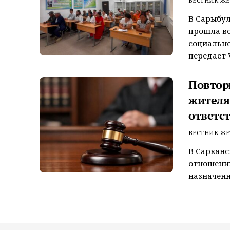
ВЕСТНИК ЖЕ
В Сарыбул
прошла вс
социально
передает V
Повтор
жителя
ответс
ВЕСТНИК ЖЕ
В Сарканс
отношении
назначенн