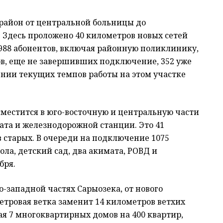
 район от центральной больницы до
Здесь проложено 40 километров новых сетей
а 988 абонентов, включая районную поликлинику,
тов, еще не завершивших подключение, 352 уже
ении текущих темпов работы на этом участке
 сместится в юго-восточную и центральную части
иата и железнодорожной станции. Это 41
 старых. В очереди на подключение 1075
ла, детский сад, два акимата, РОВД и
бря.
о-западной частях Сарыозека, от нового
етровая ветка заменит 14 километров ветхих
ая 7 многоквартирных домов на 400 квартир,