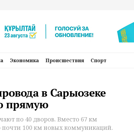
на
Экономика
Происшествия
Спорт
провода в Сарыозеке
ю прямую
ают по 40 дворов. Вместо 67 км
 почти 100 км новых коммуникаций.