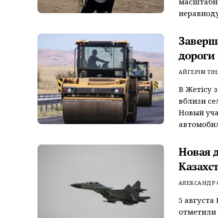
масштабн
неравноду
Заверш
дороги
АЙГЕРІМ ТІН
В Жетісу 
вблизи се
Новый уча
автомобил
Новая 
Казахс
АЛЕКСАНДР
5 августа
отметили 