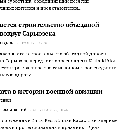
ый субботник, объединивший десятки
шных жителей и представителей...
ается строительство объездной
 вокруг Сарыозека
ӘЛІҚЫЗЫ
СЕГОДНЯ В 14:03
завершается строительство объездной дороги
ла Сарыозек, передает корреспондент Vestnik19.kz
сток протяженностью семь километров соединит
ьную дорогу...
дата в истории военной авиации
тана
 СКЛАБОВСКИЙ
5 АВГУСТА 2026, 18:44
 Вооруженные Силы Республики Казахстан впервые
новый профессиональный праздник - День