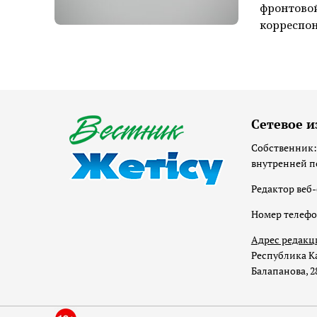
фронтовой
корреспон
Сетевое и
Собственник:
внутренней п
Редактор веб-
Номер телеф
Адрес редакц
Республика Ка
Балапанова, 2