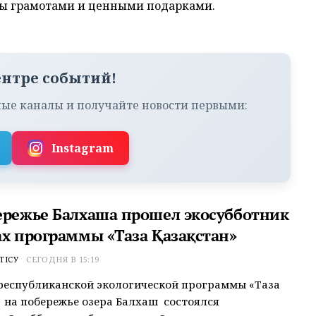
ны грамотами и ценными подарками.
ентре событий!
ые каналы и получайте новости первыми:
Instagram
ережье Балхаша прошел экосубботник
ах программы «Таза Қазақстан»
ТІСУ
СЕГОДНЯ В 15:19
республиканской экологической программы «Таза
» на побережье озера Балхаш состоялся