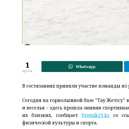
1
Whatsapp
просм.
В состязаниях приняли участие команды из 
Сегодня на горнолыжной базе "Тау Жетісу" 
и веселья – здесь прошла зимняя спортивна
их близких, сообщает
Vestnik19.kz
со ссы
физической культуры и спорта.