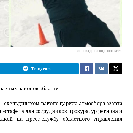
стоп-кадр из видеосюжета.
Telegram
разных районов области.
в Ескельдинском районе царила атмосфера азарта
я эстафета для сотрудников прокуратур региона и
лкой на пресс-службу областного управления