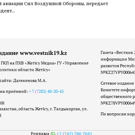
 авиации Сил Воздушной Обороны, передает
дент...
здание www.vestnik19.kz
Газета «Вестник 
информации Мин
 ГКП на ПХВ «Жетісу Медиа» ГУ «Управление
развития Респуб
олитики области Жетісу»
№KZ27VPY00064533
сайта: Далекенова М.А.
Сетевое издание 
Комитете инфор
она приёмной:
+ 7 (7282) 40-20-43
общественного р
ии
№KZ78VPY00064973
захстан, область Жетісу, г. Талдыкорган, ул.
По вопросам ко
8
Реклама
+7 (747) 286 2041