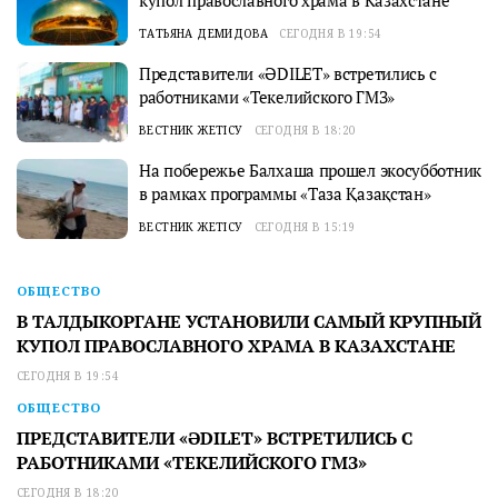
купол православного храма в Казахстане
ТАТЬЯНА ДЕМИДОВА
СЕГОДНЯ В 19:54
Представители «ӘDILET» встретились с
работниками «Текелийского ГМЗ»
ВЕСТНИК ЖЕТІСУ
СЕГОДНЯ В 18:20
На побережье Балхаша прошел экосубботник
в рамках программы «Таза Қазақстан»
ВЕСТНИК ЖЕТІСУ
СЕГОДНЯ В 15:19
ОБЩЕСТВО
В ТАЛДЫКОРГАНЕ УСТАНОВИЛИ САМЫЙ КРУПНЫЙ
КУПОЛ ПРАВОСЛАВНОГО ХРАМА В КАЗАХСТАНЕ
СЕГОДНЯ В 19:54
ОБЩЕСТВО
ПРЕДСТАВИТЕЛИ «ӘDILET» ВСТРЕТИЛИСЬ С
РАБОТНИКАМИ «ТЕКЕЛИЙСКОГО ГМЗ»
СЕГОДНЯ В 18:20