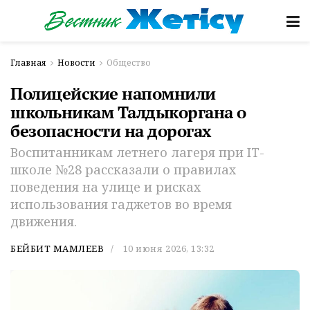
Главная
Новости
Общество
Полицейские напомнили
школьникам Талдыкоргана о
безопасности на дорогах
Воспитанникам летнего лагеря при IT-
школе №28 рассказали о правилах
поведения на улице и рисках
использования гаджетов во время
движения.
БЕЙБИТ МАМЛЕЕВ
10 июня 2026, 13:32