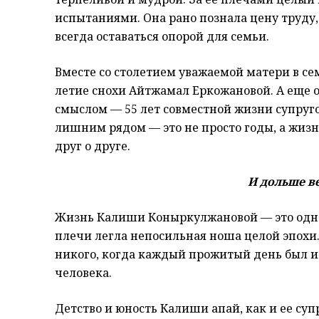
испытаниями. Она рано познала цену труду,
всегда оставаться опорой для семьи.
Вместе со столетием уважаемой матери в се
летие снохи Айтжамал Еркожановой. А еще 
смыслом — 55 лет совместной жизни супруго
лишним рядом — это не просто годы, а жизн
друг о друге.
И дольше в
Жизнь Калиши Коныркулжановой — это одна
плечи легла непосильная ноша целой эпохи.
никого, когда каждый прожитый день был ис
человека.
Детство и юность Калиши апай, как и ее су