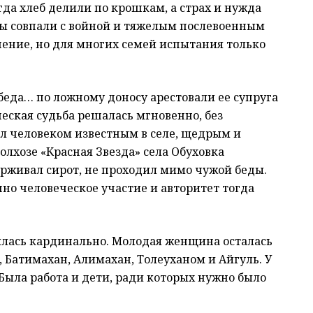
гда хлеб делили по крошкам, а страх и нужда
ы совпали с войной и тяжелым послевоенным
чение, но для многих семей испытания только
 беда… по ложному доносу арестовали ее супруга
еская судьба решалась мгновенно, без
ыл человеком известным в селе, щедрым и
колхозе «Красная Звезда» села Обуховка
ерживал сирот, не проходил мимо чужой беды.
нно человеческое участие и авторитет тогда
илась кардинально. Молодая женщина осталась
 Батимахан, Алимахан, Толеуханом и Айгуль. У
 Была работа и дети, ради которых нужно было