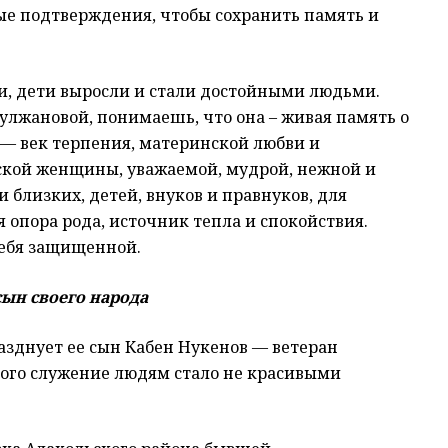
е подтверждения, чтобы сохранить память и
ти, дети выросли и стали достойными людьми.
лжановой, понимаешь, что она – живая память о
ь — век терпения, материнской любви и
ской женщины, уважаемой, мудрой, нежной и
 близких, детей, внуков и правнуков, для
я опора рода, источник тепла и спокойствия.
себя защищенной.
ын своего народа
азднует ее сын Кабен Нукенов — ветеран
рого служение людям стало не красивыми