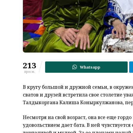
213
Whatsapp
просм.
В кругу большой и дружной семьи, в окружен
сватов и друзей встретила свое столетие ув
Талдыкоргана Калиша Коныркулжанова, пе
Несмотря на свой возраст, она все еще горд
удовольствием дает бата. В ней чувствуется
терпеливой и мудрой. За ее плечами целый 