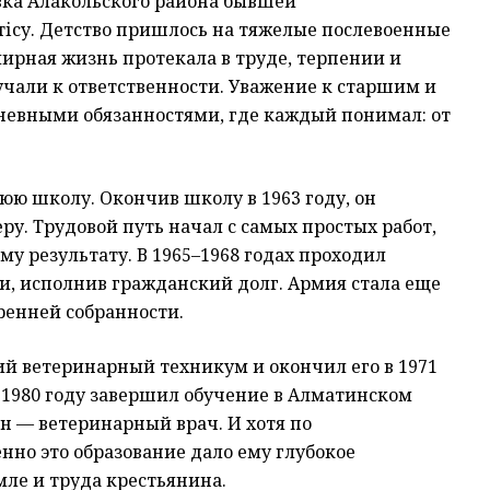
овка Алакольского района бывшей
тісу. Детство пришлось на тяжелые послевоенные
мирная жизнь протекала в труде, терпении и
учали к ответственности. Уважение к старшим и
дневными обязанностями, где каждый понимал: от
юю школу. Окончив школу в 1963 году, он
ру. Трудовой путь начал с самых простых работ,
у результату. В 1965–1968 годах проходил
ии, исполнив гражданский долг. Армия стала еще
ренней собранности.
ий ветеринарный техникум и окончил его в 1971
в 1980 году завершил обучение в Алматинском
н — ветеринарный врач. И хотя по
нно это образование дало ему глубокое
мле и труда крестьянина.