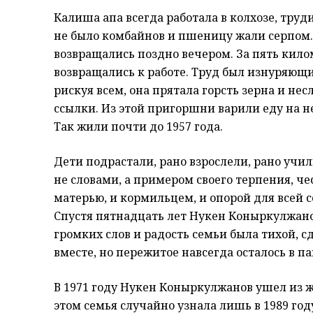
Калиша апа всегда работала в колхозе, труд
не было комбайнов и пшеницу жали серпом
возвращались поздно вечером. За пять кило
возвращались к работе. Труд был изнуряющим
рискуя всем, она прятала горсть зерна и несл
ссылки. Из этой пригоршни варили еду на не
Так жили почти до 1957 года.
Дети подрастали, рано взрослели, рано учи
не словами, а примером своего терпения, че
матерью, и кормильцем, и опорой для всей с
Спустя пятнадцать лет Нукен Коныркулжано
громких слов и радость семьи была тихой, с
вместе, но пережитое навсегда осталось в п
В 1971 году Нукен Коныркулжанов ушел из жи
этом семья случайно узнала лишь в 1989 год