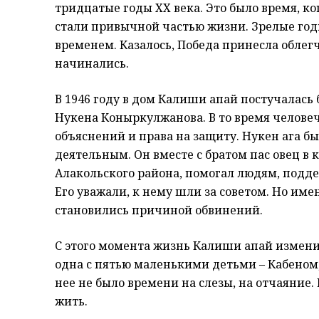
тридцатые годы ХХ века. Это было время, ко
стали привычной частью жизни. Зрелые год
временем. Казалось, Победа принесла облег
начинались.
В 1946 году в дом Калиши апай постучалась
Нукена Коныркулжанова. В то время человеч
объяснений и права на защиту. Нукен ага б
деятельным. Он вместе с братом пас овец в 
Алакольского района, помогал людям, подд
Его уважали, к нему шли за советом. Но име
становились причиной обвинений.
С этого момента жизнь Калиши апай измен
одна с пятью маленькими детьми – Кабеном,
нее не было времени на слезы, на отчаяние.
жить.