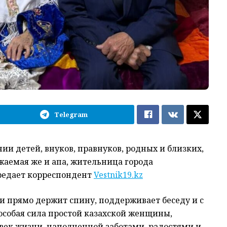
Telegram
ии детей, внуков, правнуков, родных и близких,
ажаемая әже и апа, жительница города
редает корреспондент
Vestnik19.kz
о и прямо держит спину, поддерживает беседу и с
 особая сила простой казахской женщины,
век жизни, наполненной заботами, радостями и