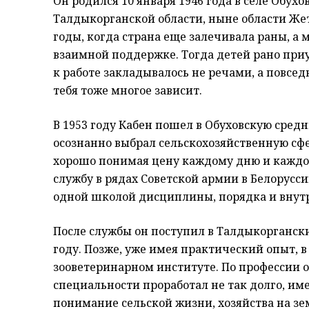
Он родился 10 января 1946 года в селе Обух
Талдыкорганской области, ныне области Же
годы, когда страна еще залечивала раны, а 
взаимной поддержке. Тогда детей рано при
к работе закладывалось не речами, а повсе
тебя тоже многое зависит.
В 1953 году Кабен пошел в Обуховскую средн
осознанно выбрал сельскохозяйственную сфе
хорошо понимая цену каждому дню и каждом
службу в рядах Советской армии в Белорусс
одной школой дисциплины, порядка и внут
После службы он поступил в Талдыкорганск
году. Позже, уже имея практический опыт, 
зооветеринарном институте. По профессии о
специальности проработал не так долго, име
понимание сельской жизни, хозяйства на зе