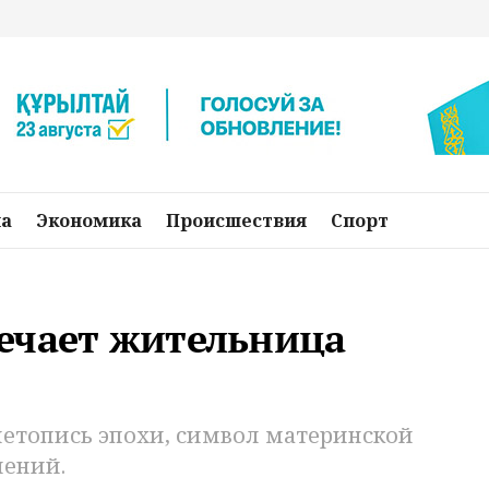
на
Экономика
Происшествия
Спорт
ечает жительница
етопись эпохи, символ материнской
лений.