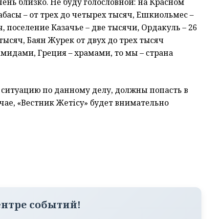
чень близко. Не буду голословной: на Красном
басы – от трех до четырех тысяч, Ешкиольмес –
ч, поселение Казачье – две тысячи, Ордакуль – 26
тысяч, Баян Журек от двух до трех тысяч
амидами, Греция – храмами, то мы – страна
 ситуацию по данному делу, должны попасть в
учае, «Вестник Жетісу» будет внимательно
ентре событий!