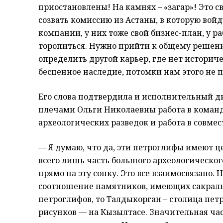
приостановлены! На камнях – «загар»! Это 
созвать комиссию из Астаны, в которую вой
компании, у них тоже свой бизнес-план, у р
торопиться. Нужно прийти к общему решению
определить другой карьер, где нет историч
бесценное наследие, потомки нам этого не 
Его слова подтвердила и исполнительный д
плечами Ольги Николаевны работа в команд
археологических разведок и работа в совме
— Я думаю, что да, эти петроглифы имеют це
всего лишь часть большого археологическог
прямо на эту сопку. Это все взаимосвязано. 
соотношение памятников, имеющих сакральн
петроглифов, то Талдыкорган – столица пет
рисунков — на Кызылтасе. Значительная част