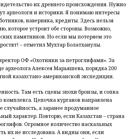
свидетельство их древнего происхождения. Нужно
дут археологи и историки. Я понимаю интересы
аботников, наверняка, кредиты. Здесь нельзя
, которое устроит обе стороны. Возможно,
еских памятников. Но если мы потеряем это
простят! – отметил Мухтар Болатханулы.
иректор ОФ «Охотники за петроглифами». За
е археолога Алексея Марьяшева, порядка 200
стной казахстано-американской экспедиции.
нность. Там есть сцены эпохи бронзы, и сопка
о комплекса. Цепочка курганов направлена
Не случайность, а заранее продуманное
ый характер. Повторю, если Казахстан – страна
роглифов. Огромное количество наскальных
ь их не исследована. А видны они, если