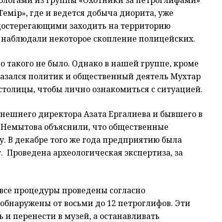
еологами из группы «Охотники за петроглифами»
Темір», где и ведется добыча диорита, уже
достерегающими заходить на территорию
 наблюдали некоторое скопление полицейских.
о такого не было. Однако в нашей группе, кроме
казался политик и общественный деятель Мухтар
толицы, чтобы лично ознакомиться с ситуацией.
нешнего директора Азата Ергалиева и бывшего в
 Немытова объяснили, что общественные
у. В декабре того же года предприятию была
т. Проведена археологическая экспертиза, за
все процедуры проведены согласно
 обнаружены от восьми до 12 петроглифов. Эти
и перенести в музей, а останавливать