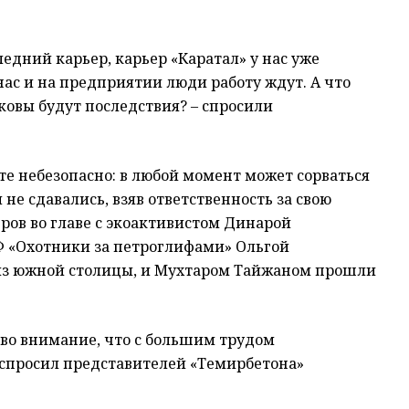
ледний карьер, карьер «Каратал» у нас уже
нас и на предприятии люди работу ждут. А что
аковы будут последствия? – спросили
те небезопасно: в любой момент может сорваться
 не сдавались, взяв ответственность за свою
еров во главе с экоактивистом Динарой
 «Охотники за петроглифами» Ольгой
из южной столицы, и Мухтаром Тайжаном прошли
 во внимание, что с большим трудом
поспросил представителей «Темирбетона»