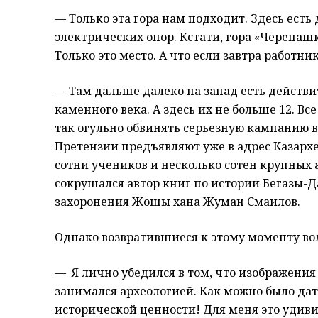
— Только эта гора нам подходит. Здесь ест
электрических опор. Кстати, гора «Черепашк
Только это место. А что если завтра работн
— Там дальше далеко на запад есть действ
каменного века. А здесь их не больше 12. 
так огульно обвинять серьезную кампанию 
Претензии предъявляют уже в адрес Казархе
сотни учеников и несколько сотен крупных а
сокрушался автор книг по истории Бегазы-
захоронения Жошы хана Жуман Смаилов.
Однако возвратившиеся к этому моменту в
— Я лично убедился в том, что изображения н
занимался археологией. Как можно было дат
исторической ценности! Для меня это удиви