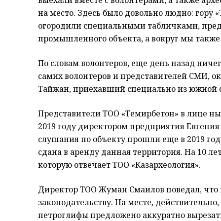
выехали вместе с волонтерами, а также арх
на место. Здесь было довольно людно: гору «
огородили специальными табличками, пре
промышленного объекта, а вокруг мы также
По словам волонтеров, еще день назад ничег
самих волонтеров и представителей СМИ, о
Тайжан, приехавший специально из южной с
Представители ТОО «Темирбетон» в лице ны
2019 году директором предприятия Евгения
слушания по объекту прошли еще в 2019 год
сдана в аренду данная территория. На 10 ле
которую отвечает ТОО «Казархеология».
Директор ТОО Жуман Смаилов поведал, что 
законодательству. На месте, действительно,
петроглифы предложено аккуратно вырезать 