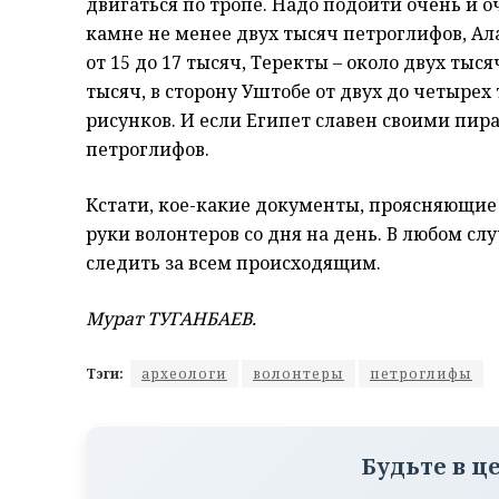
двигаться по тропе. Надо подойти очень и о
камне не менее двух тысяч петроглифов, Ала
от 15 до 17 тысяч, Теректы – около двух тыся
тысяч, в сторону Уштобе от двух до четырех 
рисунков. И если Египет славен своими пир
петроглифов.
Кстати, кое-какие документы, проясняющие
руки волонтеров со дня на день. В любом сл
следить за всем происходящим.
Мурат ТУГАНБАЕВ.
Тэги:
археологи
волонтеры
петроглифы
Будьте в ц