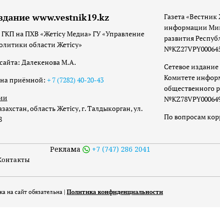
здание www.vestnik19.kz
Газета «Вестник 
информации Мин
 ГКП на ПХВ «Жетісу Медиа» ГУ «Управление
развития Респуб
олитики области Жетісу»
№KZ27VPY00064533
сайта: Далекенова М.А.
Сетевое издание 
Комитете инфор
она приёмной:
+ 7 (7282) 40-20-43
общественного р
ии
№KZ78VPY00064973
захстан, область Жетісу, г. Талдыкорган, ул.
По вопросам ко
8
Реклама
+7 (747) 286 2041
Контакты
а на сайт обязательна |
Политика конфиденциальности