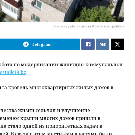
Пресс-служба акимата Коксуского района
Telegram
 работа по модернизации жилищно-коммунальной
estnik19.kz
нта кровель многоквартирных жилых домов в
чества жизни сельчан и улучшение
временем крыши многих домов пришли в
ие стало одной из приоритетных задач в
лей. В связи с этим местными властями были