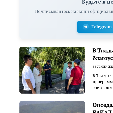
Будьте в ц
Подписывайтесь на наши официальн
Telegram
В Талд
благоу
ВЕСТНИК ЖЕ
В Талдыко
программы
состоялся
Опозда
БАКАД 