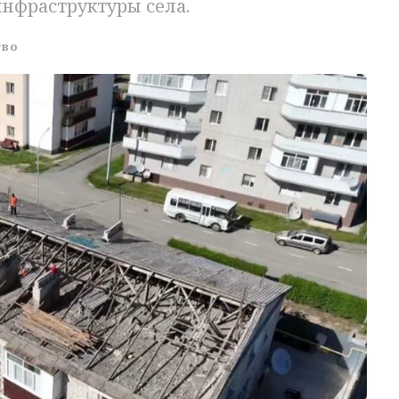
нфраструктуры села.
тво