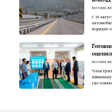
ВЕСТНИК ЖЕ
С 16 авгу
автомобил
порядке оп
Готовн
оценил
ВЕСТНИК ЖЕ
Член Цент
Айманакум
где ознак