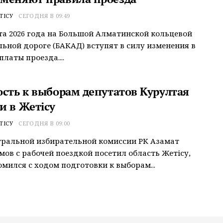
ТІСУ
СЕГОДНЯ В 09:49
ста 2026 года на Большой Алматинской кольцевой
ьной дороге (БАКАД) вступят в силу изменения в
латы проезда....
ость к выборам депутатов Курултая
и в Жетісу
ТІСУ
СЕГОДНЯ В 09:00
ральной избирательной комиссии РК Азамат
ов с рабочей поездкой посетил область Жетісу,
омился с ходом подготовки к выборам...