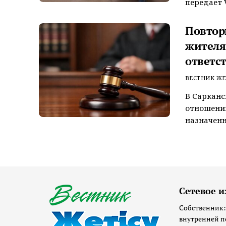
передает V
Повтор
жителя
ответс
ВЕСТНИК ЖЕ
В Сарканс
отношении
назначенн
Сетевое и
Собственник:
внутренней п