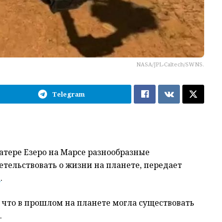
NASA/JPL-Caltech/SWNS.
Telegram
атере Езеро на Марсе разнообразные
етельствовать о жизни на планете, передает
»
.
 что в прошлом на планете могла существовать
.