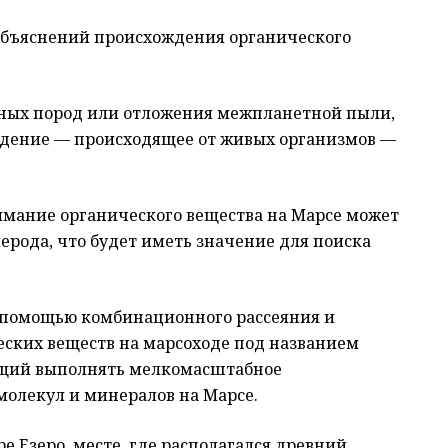
объяснений происхождения органического
рных пород или отложения межпланетной пыли,
ждение — происходящее от живых организмов —
нимание органического вещества на Марсе может
ерода, что будет иметь значение для поиска
с помощью комбинационного рассеяния и
ских веществ на марсоходе под названием
яющий выполнять мелкомасштабное
молекул и минералов на Марсе.
е Езеро, месте, где располагался древний