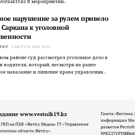
estnik19.kz В мероприятии...
ное нарушение за рулем привело
 Саркана к уголовной
твенности
ТІСУ
7 АВГУСТА 2026, 16:51
ком районе суд рассмотрел уголовное дело в
 водителя, который, несмотря на ранее
ое наказание и лишение права управления...
здание www.vestnik19.kz
Газета «Вестник 
информации Мин
 ГКП на ПХВ «Жетісу Медиа» ГУ «Управление
развития Респуб
олитики области Жетісу»
№KZ27VPY00064533