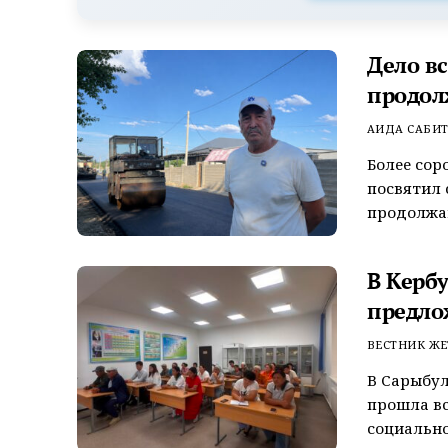
Дело в
продол
АИДА САБИ
Более сор
посвятил 
продолжаю
В Керб
предло
ВЕСТНИК ЖЕ
В Сарыбул
прошла вс
социально