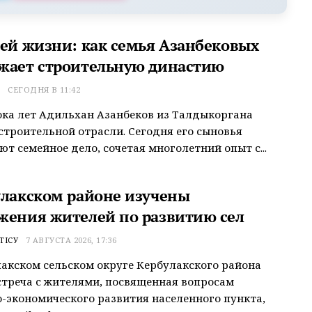
сей жизни: как семья Азанбековых
жает строительную династию
Т
СЕГОДНЯ В 11:42
ока лет Адильхан Азанбеков из Талдыкоргана
строительной отрасли. Сегодня его сыновья
т семейное дело, сочетая многолетний опыт с...
улакском районе изучены
жения жителей по развитию сел
ТІСУ
7 АВГУСТА 2026, 17:36
акском сельском округе Кербулакского района
треча с жителями, посвященная вопросам
-экономического развития населенного пункта,