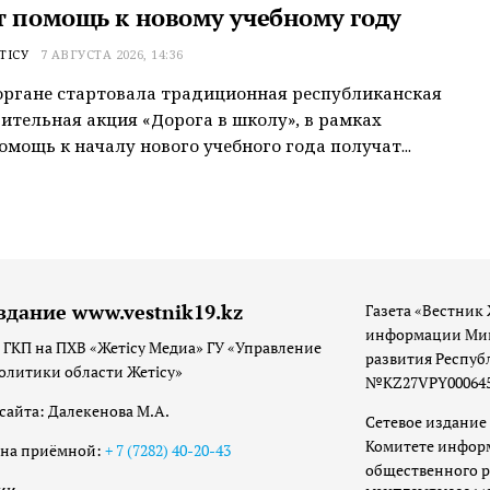
т помощь к новому учебному году
ТІСУ
7 АВГУСТА 2026, 14:36
ргане стартовала традиционная республиканская
ительная акция «Дорога в школу», в рамках
омощь к началу нового учебного года получат...
здание www.vestnik19.kz
Газета «Вестник 
информации Мин
 ГКП на ПХВ «Жетісу Медиа» ГУ «Управление
развития Респуб
олитики области Жетісу»
№KZ27VPY00064533
сайта: Далекенова М.А.
Сетевое издание 
Комитете инфор
она приёмной:
+ 7 (7282) 40-20-43
общественного р
ии