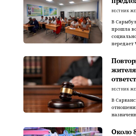
предло
ВЕСТНИК ЖЕ
В Сарыбул
прошла вс
социально
передает V
Повтор
жителя
ответс
ВЕСТНИК ЖЕ
В Сарканс
отношении
назначенн
Около 