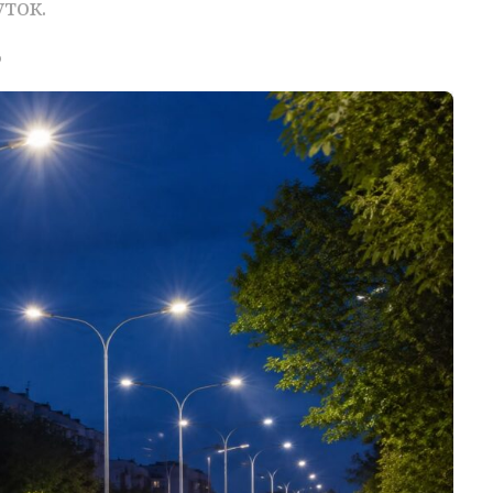
ток.
о