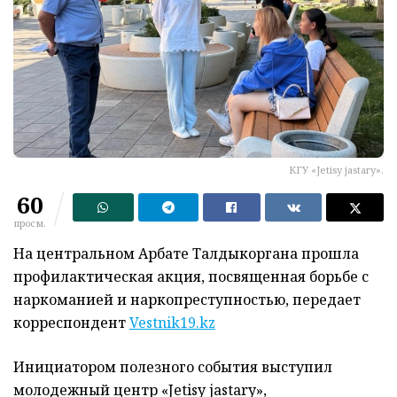
КГУ «Jetisy jastary».
60
просм.
На центральном Арбате Талдыкоргана прошла
профилактическая акция, посвященная борьбе с
наркоманией и наркопреступностью, передает
корреспондент
Vestnik19.kz
Инициатором полезного события выступил
молодежный центр «Jetisy jastary»,