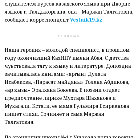
слушателем курсов казахского языка при Дворце
языков г. Талдыкоргана, она – Маржан Талгатовна,
сообщает корреспондент
Vestnik
19.
kz
РЕКЛАМА
Наша героиня – молодой специалист, в прошлом
году окончивший КазНПУ имени Абая. С детства
чувствовала тягу к языку и литературе. Допоздна
зачитывалась книгами: «Қарғын» Дулата
Исабекова, «Парасат майданы» Толена Абдикова,
«Қар қызы» Оралхана Бокеева. В поэзии отдает
предпочтение лирике Мухтара Шаханова и
Мукагали. Кстати, ее мама Гульмира Есиркенова
пишет стихи. Сочиняет и сама Маржан
Талгатовна.
По окончании школы №1 г.Ушарала наша героиня