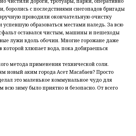
 чистили дороги, тротуары, парки, оперативно
и, боролись с последствиями снегопадов бригады
 вручную проводили окончательную очистку
 успевшую образоваться местами наледь. За всю
асфальт оставался чистым, машины и пешеходы
овые лужи вдоль обочин. Многие горожане даже
в которой хлюпает вода, пока добираешься
кого метода применения технической соли.
ям новый аким города Асет Масабаев? Просто
сделал это маленькое коммунальное чудо для
 всю зиму было приятно и безопасно. От всего