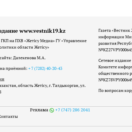
здание www.vestnik19.kz
Газета «Вестник 
информации Мин
 ГКП на ПХВ «Жетісу Медиа» ГУ «Управление
развития Респуб
олитики области Жетісу»
№KZ27VPY00064533
сайта: Далекенова М.А.
Сетевое издание 
Комитете инфор
она приёмной:
+ 7 (7282) 40-20-43
общественного р
ии
№KZ78VPY00064973
захстан, область Жетісу, г. Талдыкорган, ул.
По вопросам ко
8
Реклама
+7 (747) 286 2041
Контакты