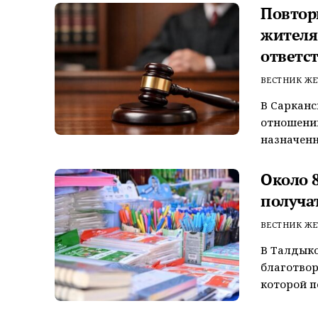
Повтор
жителя
ответс
ВЕСТНИК ЖЕ
В Сарканс
отношении
назначенн
Около 
получа
ВЕСТНИК ЖЕ
В Талдыко
благотвор
которой п