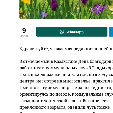
9
Whatsapp
просм.
Здравствуйте, уважаемая редакция нашей но
В отмечаемый в Казахстане День благодарно
работникам коммунальных служб Талдыкорга
года, находя разные недостатки, но я хочу 
центра, несмотря на многоснежье, практиче
Именно в эту зиму впервые за последние го
ориентируясь по погоде, коммунальные служ
засыпали технической солью. Всю прелесть э
преклонного возраста, оценили чуть позже.