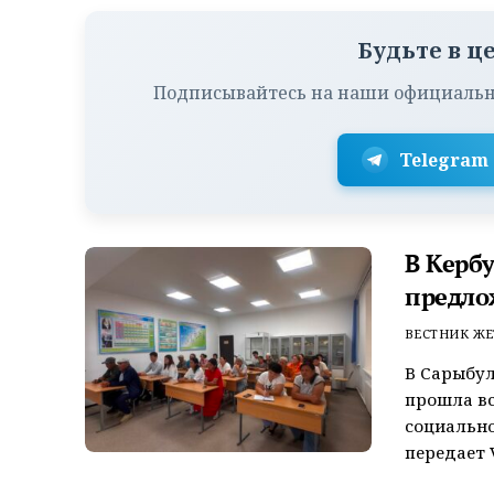
Будьте в ц
Подписывайтесь на наши официальн
Telegram
В Керб
предло
ВЕСТНИК ЖЕ
В Сарыбул
прошла вс
социально
передает V