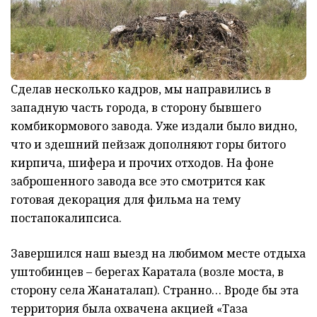
Сделав несколько кадров, мы направились в
западную часть города, в сторону бывшего
комбикормового завода. Уже издали было видно,
что и здешний пейзаж дополняют горы битого
кирпича, шифера и прочих отходов. На фоне
заброшенного завода все это смотрится как
готовая декорация для фильма на тему
постапокалипсиса.
Завершился наш выезд на любимом месте отдыха
уштобинцев – берегах Каратала (возле моста, в
сторону села Жанаталап). Странно… Вроде бы эта
территория была охвачена акцией «Таза