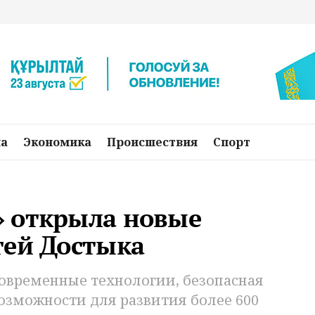
на
Экономика
Происшествия
Спорт
 открыла новые
тей Достыка
овременные технологии, безопасная
озможности для развития более 600