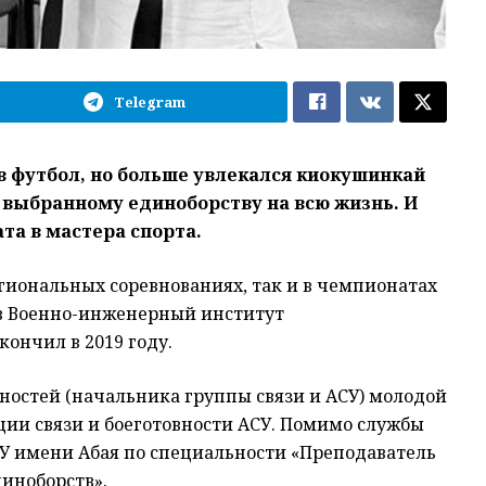
Telegram
 в футбол, но больше увлекался киокушинкай
к выбранному единоборству на всю жизнь. И
ата в мастера спорта.
егиональных соревнованиях, так и в чемпионатах
 в Военно-инженерный институт
ончил в 2019 году.
ностей (начальника группы связи и АСУ) молодой
ции связи и боеготовности АСУ. Помимо службы
У имени Абая по специальности «Преподаватель
иноборств».