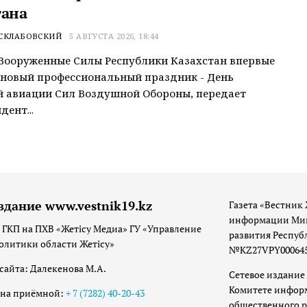
тана
 СКЛАБОВСКИЙ
5 АВГУСТА 2026, 18:44
 Вооруженные Силы Республики Казахстан впервые
новый профессиональный праздник - День
 авиации Сил Воздушной Обороны, передает
дент...
здание www.vestnik19.kz
Газета «Вестник 
информации Мин
 ГКП на ПХВ «Жетісу Медиа» ГУ «Управление
развития Респуб
олитики области Жетісу»
№KZ27VPY00064533
сайта: Далекенова М.А.
Сетевое издание 
Комитете инфор
она приёмной:
+ 7 (7282) 40-20-43
общественного р