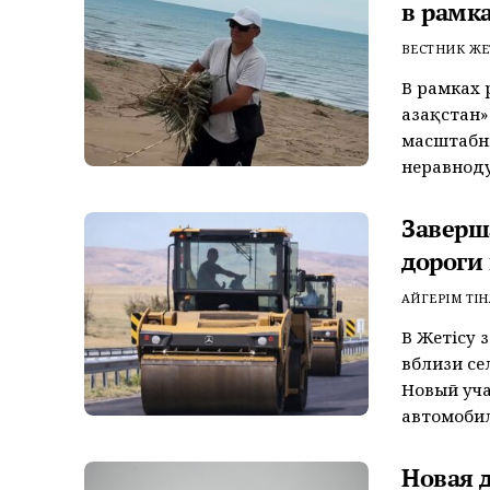
в рамк
ВЕСТНИК ЖЕ
В рамках 
Қазақстан
масштабн
неравноду
Заверш
дороги
АЙГЕРІМ ТІН
В Жетісу 
вблизи се
Новый уча
автомобил
Новая 