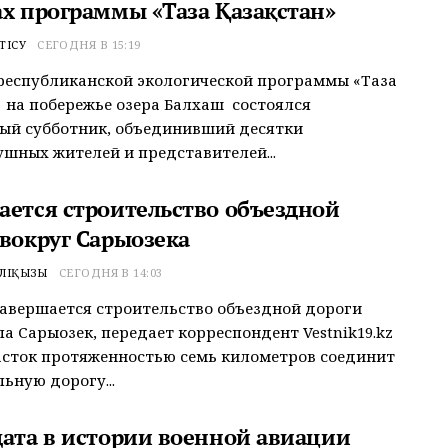
ах программы «Таза Қазақстан»
ТІСУ
СЕГОДНЯ В 15:19
республиканской экологической программы «Таза
» на побережье озера Балхаш состоялся
ый субботник, объединивший десятки
шных жителей и представителей...
ается строительство объездной
 вокруг Сарыозека
ӘЛІҚЫЗЫ
СЕГОДНЯ В 14:03
завершается строительство объездной дороги
ла Сарыозек, передает корреспондент Vestnik19.kz
сток протяженностью семь километров соединит
ьную дорогу...
дата в истории военной авиации