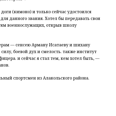
л доги (кимоно) и только сейчас удостоился
 для данного звания. Хотел бы передавать свои
тям военнослужащих, открыв школу
нерам — сенсею Арману Исатаеву и шихану
силу, боевой дух и смелость. также институт
цера. и сейчас я стал тем, кем хотел быть, —
нов.
льный спортсмен из Алакольского района.