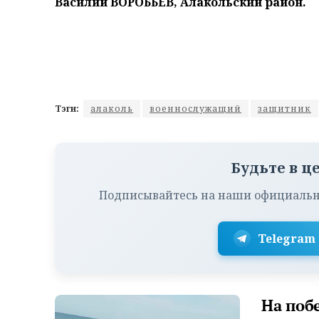
Василий ВОРОБЬЕВ, Алакольский район.
Тэги:
алаколь
военнослужащий
защитник
Будьте в ц
Подписывайтесь на наши официальн
Telegram
На поб