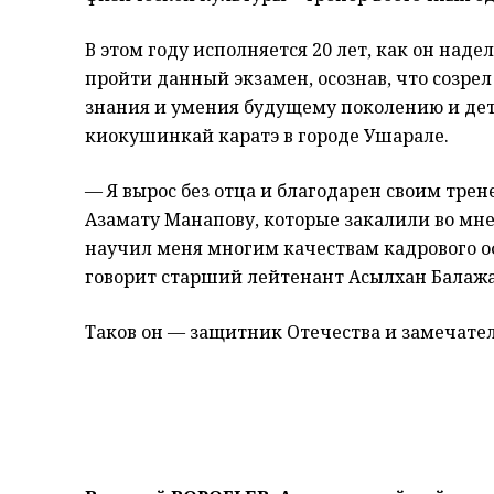
В этом году исполняется 20 лет, как он наде
пройти данный экзамен, осознав, что созрел
знания и умения будущему поколению и де
киокушинкай каратэ в городе Ушарале.
— Я вырос без отца и благодарен своим тре
Азамату Манапову, которые закалили во мне 
научил меня многим качествам кадрового офи
говорит старший лейтенант Асылхан Балажа
Таков он — защитник Отечества и замечате