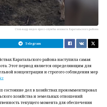
Стоп-кадр видео пресс-службы акимата Каратальского района
Telegram
ствах Каратальского района наступила самая
окота. Этот период является определяющим для
дельной концентрации и строгого соблюдения мер
kz
п состояние дел в хозяйствах прокомментировал
ьского хозяйства и земельных отношений
ственность текущего момента для обеспечения