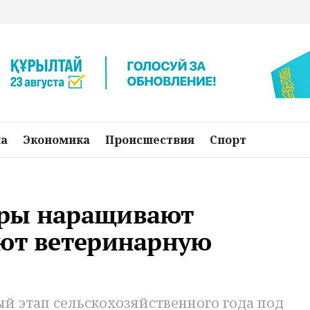
на
Экономика
Происшествия
Спорт
еры наращивают
яют ветеринарную
й этап сельскохозяйственного года под