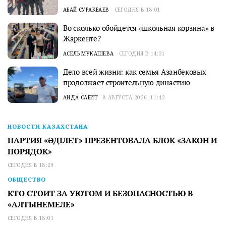
АБАЙ СУРАКБАЕВ
СЕГОДНЯ В 18:01
Во сколько обойдется «школьная корзина» в
Жаркенте?
АСЕЛЬ МУКАШЕВА
СЕГОДНЯ В 14:31
Дело всей жизни: как семья Азанбековых
продолжает строительную династию
АИДА САБИТ
8 АВГУСТА 2026, 11:42
НОВОСТИ КАЗАХСТАНА
ПАРТИЯ «ӘДІЛЕТ» ПРЕЗЕНТОВАЛА БЛОК «ЗАКОН И
ПОРЯДОК»
СЕГОДНЯ В 18:29
ОБЩЕСТВО
КТО СТОИТ ЗА УЮТОМ И БЕЗОПАСНОСТЬЮ В
«АЛТЫНЕМЕЛЕ»
СЕГОДНЯ В 18:01