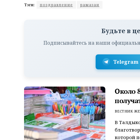
Тэги:
поздравление
рамазан
Будьте в ц
Подписывайтесь на наши официальн
Telegram
Около 
получа
ВЕСТНИК ЖЕ
В Талдыко
благотвор
которой п