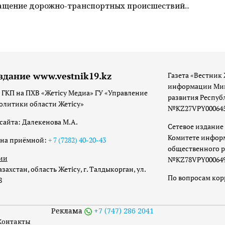
щение дорожно-транспортных происшествий...
здание www.vestnik19.kz
Газета «Вестник 
информации Мин
 ГКП на ПХВ «Жетісу Медиа» ГУ «Управление
развития Респуб
олитики области Жетісу»
№KZ27VPY00064533
сайта: Далекенова М.А.
Сетевое издание 
Комитете инфор
она приёмной:
+ 7 (7282) 40-20-43
общественного р
ии
№KZ78VPY00064973
захстан, область Жетісу, г. Талдыкорган, ул.
По вопросам ко
8
Реклама
+7 (747) 286 2041
Контакты