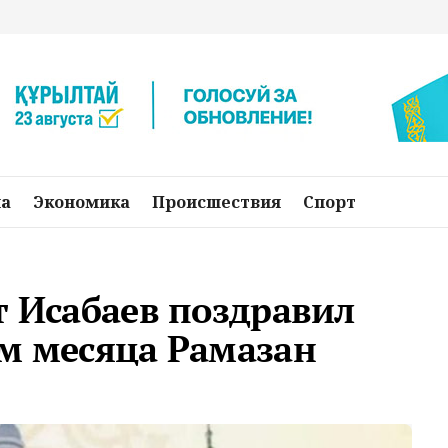
на
Экономика
Происшествия
Спорт
т Исабаев поздравил
ом месяца Рамазан
о