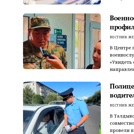
Военно
профил
ВЕСТНИК ЖЕ
В Центре 
военносл
«Увидеть 
направлен
Полице
водите
ВЕСТНИК ЖЕ
В Талдык
совместно
провели 