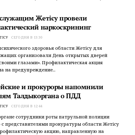
служащим Жетісу провели
актический наркоскрининг
ТІСУ
СЕГОДНЯ В 13:30
психического здоровья области Жетісу для
ужащих организовали День открытых дверей
своими глазами». Профилактическая акция
а на предупреждение...
йские и прокуроры напомнили
лям Талдыкоргана о ПДД
ТІСУ
СЕГОДНЯ В 12:44
органе сотрудники роты патрульной полиции
 с представителями прокуратуры области Жетісу
профилактическую акцию, направленную на