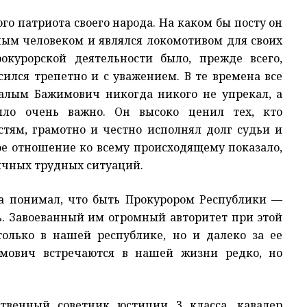
 патриота своего народа. На каком бы посту он
ным человеком и являлся локомотивом для своих
курорской деятельности было, прежде всего,
сился трепетно и с уважением. В те времена все
Галым Бажимович никогда никого не упрекал, а
ыло очень важно. Он высоко ценил тех, кто
стям, грамотно и честно исполнял долг судьи и
ое отношение ко всему происходящему показало,
ичных трудных ситуаций.
да понимал, что быть Прокурором Республики —
ть. Завоеванный им огромный авторитет при этой
олько в нашей республике, но и далеко за ее
мович встречаются в нашей жизни редко, но
твенный советник юстиции 3 класса, кавалер