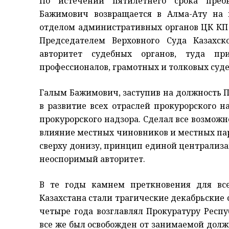
По истечении пятилетнего срока преб
Бажимович возвращается в Алма-Ату на
отделом административных органов ЦК КП К
Председателем Верховного Суда Казахск
авторитет судебных органов, туда пр
профессионалов, грамотных и толковых суде
Галым Бажимович, заступив на должность П
в развитие всех отраслей прокурорского н
прокурорского надзора. Сделал все возмож
влияние местных чиновников и местных пар
сверху донизу, принцип единой централизац
неоспоримый авторитет.
В те годы камнем преткновения для все
Казахстана стали трагические декабрьские 
четыре года возглавлял Прокуратуру Респ
все же был освобожден от занимаемой должн