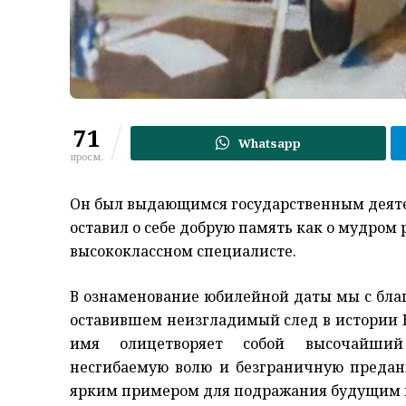
71
Whatsapp
просм.
Он был выдающимся государственным деяте
оставил о себе добрую память как о мудром
высококлассном специалисте.
В ознаменование юбилейной даты мы с бла
оставившем неизгладимый след в истории 
имя олицетворяет собой высочайший 
несгибаемую волю и безграничную предан
ярким примером для подражания будущим 