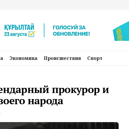
на
Экономика
Происшествия
Спорт
гендарный прокурор и
воего народа
о