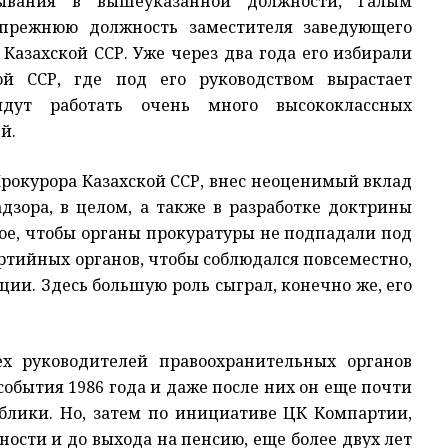
ывания в вышеуказанной должности, Галым
 прежнюю должность заместителя заведующего
азахской ССР. Уже через два года его избирали
ой ССР, где под его руководством вырастает
идут работать очень много высококлассных
й.
рокурора Казахской ССР, внес неоценимый вклад
адзора, в целом, а также в разработке доктрины
ное, чтобы органы прокуратуры не подпадали под
тийных органов, чтобы соблюдался повсеместно,
ии. Здесь большую роль сыграл, конечно же, его
х руководителей правоохранительных органов
события 1986 года и даже после них он еще почти
ублики. Но, затем по инициативе ЦК Компартии,
ости и до выхода на пенсию, еще более двух лет