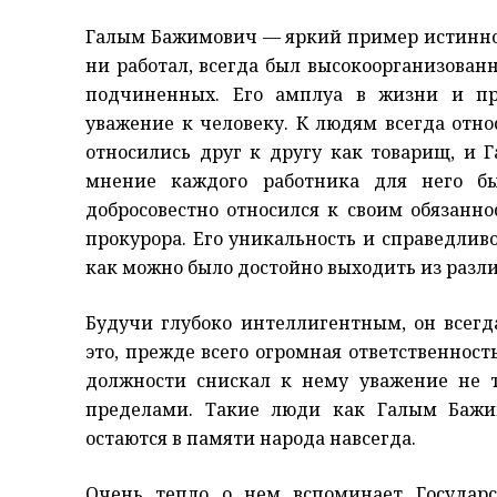
Галым Бажимович — яркий пример истинного
ни работал, всегда был высокоорганизован
подчиненных. Его амплуа в жизни и про
уважение к человеку. К людям всегда отно
относились друг к другу как товарищ, и 
мнение каждого работника для него б
добросовестно относился к своим обязанно
прокурора. Его уникальность и справедлив
как можно было достойно выходить из разл
Будучи глубоко интеллигентным, он всег
это, прежде всего огромная ответственнос
должности снискал к нему уважение не т
пределами. Такие люди как Галым Бажи
остаются в памяти народа навсегда.
Очень тепло о нем вспоминает Государс