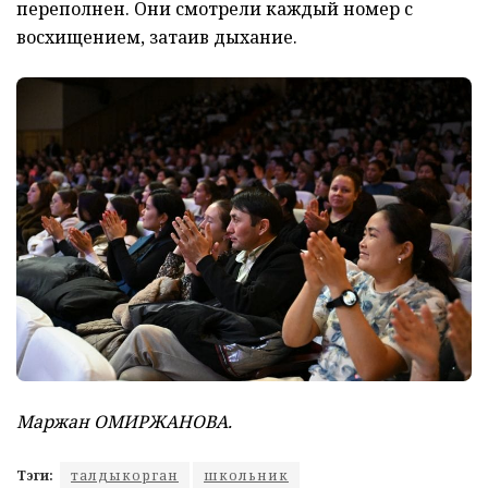
переполнен. Они смотрели каждый номер с
восхищением, затаив дыхание.
Маржан ОМИРЖАНОВА.
Тэги:
талдыкорган
школьник