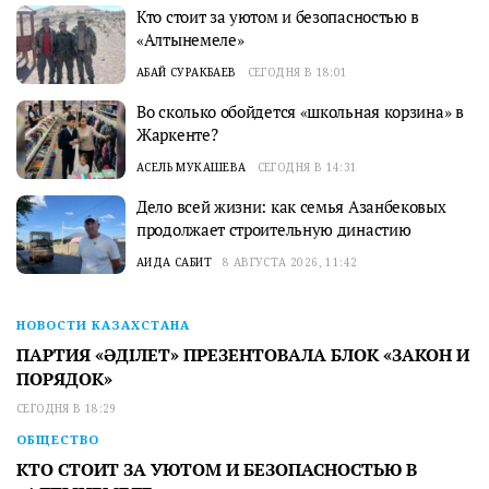
Кто стоит за уютом и безопасностью в
«Алтынемеле»
АБАЙ СУРАКБАЕВ
СЕГОДНЯ В 18:01
Во сколько обойдется «школьная корзина» в
Жаркенте?
АСЕЛЬ МУКАШЕВА
СЕГОДНЯ В 14:31
Дело всей жизни: как семья Азанбековых
продолжает строительную династию
АИДА САБИТ
8 АВГУСТА 2026, 11:42
НОВОСТИ КАЗАХСТАНА
ПАРТИЯ «ӘДІЛЕТ» ПРЕЗЕНТОВАЛА БЛОК «ЗАКОН И
ПОРЯДОК»
СЕГОДНЯ В 18:29
ОБЩЕСТВО
КТО СТОИТ ЗА УЮТОМ И БЕЗОПАСНОСТЬЮ В