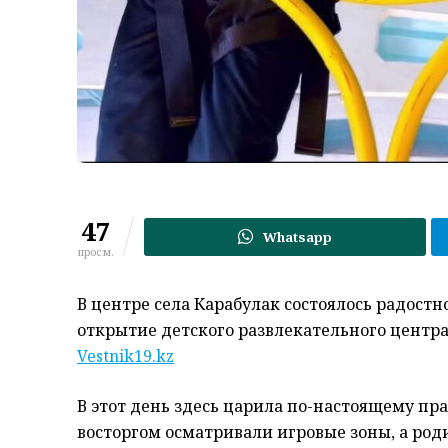
47
Whatsapp
просм.
В центре села Карабулак состоялось радост
открытие детского развлекательного центр
Vestnik19.kz
В этот день здесь царила по-настоящему пр
восторгом осматривали игровые зоны, а р