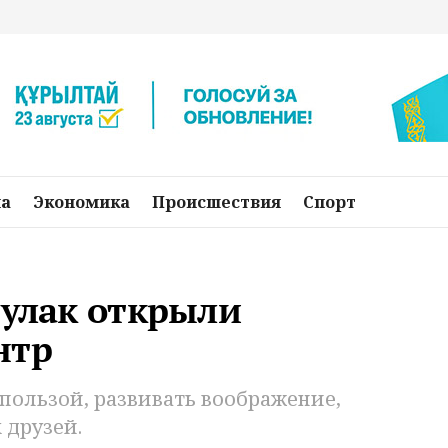
на
Экономика
Происшествия
Спорт
булак открыли
нтр
 пользой, развивать воображение,
 друзей.