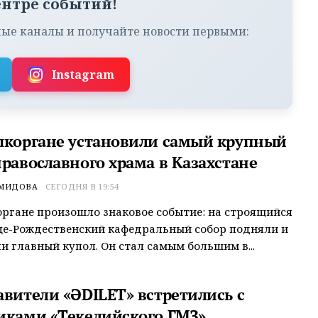
ентре событий!
ые каналы и получайте новости первыми:
Instagram
ыкоргане установили самый крупный
православного храма в Казахстане
ЕМИДОВА
СЕГОДНЯ В 19:54
ргане произошло знаковое событие: на строящийся
це-Рождественский кафедральный собор подняли и
и главный купол. Он стал самым большим в...
авители «ӘDILET» встретились с
иками «Текелийского ГМЗ»