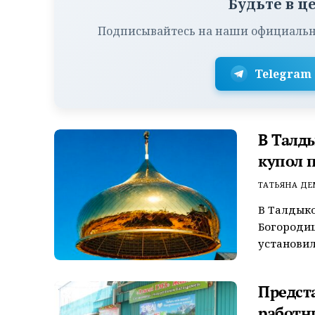
Будьте в ц
Подписывайтесь на наши официальн
Telegram
В Талд
купол 
ТАТЬЯНА Д
В Талдыко
Богороди
установил
Предст
работн