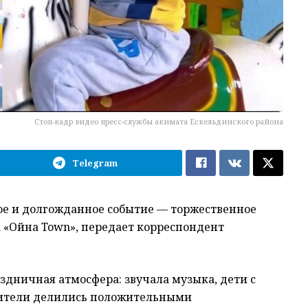
Стоп-кадр видео пресс-службы акимата Ескельдинского района
Telegram
ное и долгожданное событие — торжественное
а «Ойна Town», передает корреспондент
аздничная атмосфера: звучала музыка, дети с
одители делились положительными