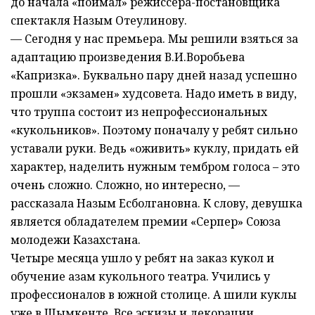
до начала «поймал» режиссера-постановщика
спектакля Назым Отеулинову.
— Сегодня у нас премьера. Мы решили взяться за
адаптацию произведения В.И.Воробьева
«Капризка». Буквально пару дней назад успешно
прошли «экзамен» худсовета. Надо иметь в виду,
что труппа состоит из непрофессиональных
«кукольников». Поэтому поначалу у ребят сильно
уставали руки. Ведь «оживить» куклу, придать ей
характер, наделить нужным тембром голоса – это
очень сложно. Сложно, но интересно, —
рассказала Назым Есболгановна. К слову, девушка
является обладателем премии «Серпер» Союза
молодежи Казахстана.
Четыре месяца ушло у ребят на заказ кукол и
обучение азам кукольного театра. Учились у
профессионалов в южной столице. А шили куклы
уже в Шымкенте. Все эскизы и декорации