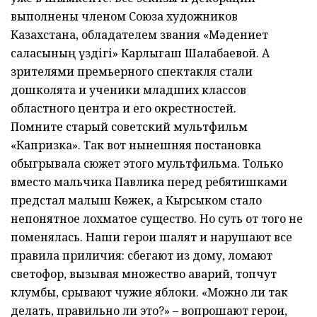
выполнены членом Союза художников
Казахстана, обладателем звания «Мәдениет
саласының үздігі» Карлыгаш Шалабаевой. А
зрителями премьерного спектакля стали
дошколята и ученики младших классов
областного центра и его окрестностей.
Помните старый советский мультфильм
«Капризка». Так вот нынешняя постановка
обыгрывала сюжет этого мультфильма. Только
вместо мальчика Павлика перед ребятишками
предстал малыш Көжек, а Кырсыком стало
непонятное лохматое существо. Но суть от того не
поменялась. Наши герои шалят и нарушают все
правила приличия: сбегают из дому, ломают
светофор, вызывая множество аварий, топчут
клумбы, срывают чужие яблоки. «Можно ли так
делать, правильно ли это?» – вопрошают герои,