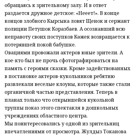
обращаясь к зрительному залу. И в ответ
раздается дружное детское: «Нееет!». В конце
концов злобного Кырсыка ловят Щенок и сержант
полиции Петушок Коразбаев. А осознавший всю
неправоту своих поступков Көжек возвращается к
потерявшей покой бабушке.
Овациями провожали актеров юные зрители. А
кое-кто был не прочь сфотографироваться на
память с героями сказки. Кроме задействованных
в постановке актеров-кукольников ребятню
развлекали веселые клоуны, которые также стали
органичной частью представления. Теперь в
планах только что открывшейся кукольной
труппы показ этого спектакля в дошкольных
учреждениях областного центра.
Мы поинтересовались у одной из зрительниц
впечатлениями от просмотра. Жулдыз Токанова