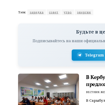
Тэги:
зарядка
совет
утро
энергия
Будьте в ц
Подписывайтесь на наши официальн
Telegram
В Керб
предло
ВЕСТНИК ЖЕ
В Сарыбул