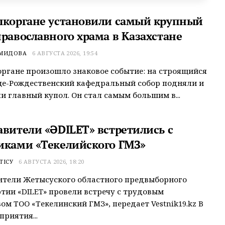
ыкоргане установили самый крупный
православного храма в Казахстане
ЕМИДОВА
6 АВГУСТА 2026, 19:54
ргане произошло знаковое событие: на строящийся
це-Рождественский кафедральный собор подняли и
и главный купол. Он стал самым большим в...
авители «ӘDILET» встретились с
иками «Текелийского ГМЗ»
ТІСУ
6 АВГУСТА 2026, 18:20
ители Жетысуского областного предвыборного
тии «ӘDILET» провели встречу с трудовым
ом ТОО «Текелинский ГМЗ», передает Vestnik19.kz В
приятия...