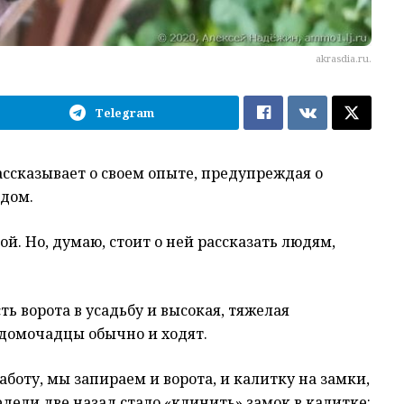
akrasdia.ru.
Telegram
ссказывает о своем опыте, предупреждая о
 дом.
ой. Но, думаю, стоит о ней рассказать людям,
сть ворота в усадьбу и высокая, тяжелая
 домочадцы обычно и ходят.
работу, мы запираем и ворота, и калитку на замки,
дели две назад стало «клинить» замок в калитке: