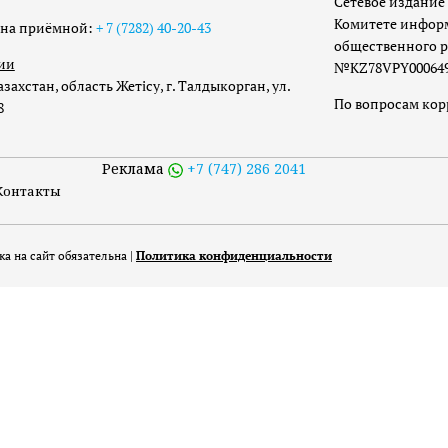
Сетевое издание 
Комитете инфор
она приёмной:
+ 7 (7282) 40-20-43
общественного р
ии
№KZ78VPY00064973
захстан, область Жетісу, г. Талдыкорган, ул.
По вопросам ко
8
Реклама
+7 (747) 286 2041
Контакты
а на сайт обязательна |
Политика конфиденциальности