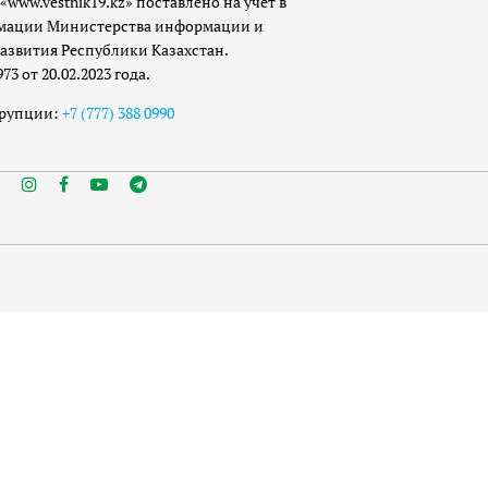
«www.vestnik19.kz» поставлено на учет в
мации Министерства информации и
азвития Республики Казахстан.
 от 20.02.2023 года.
ррупции:
+7 (777) 388 0990