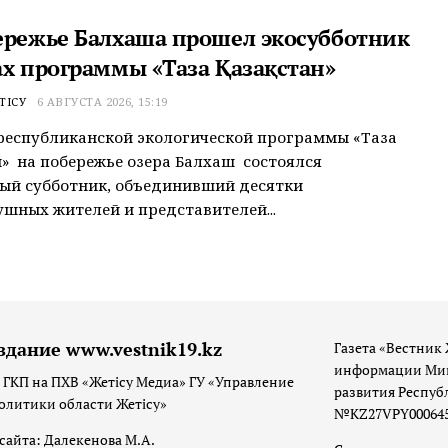
ережье Балхаша прошел экосубботник
ах программы «Таза Қазақстан»
ТІСУ
6 АВГУСТА 2026, 15:19
республиканской экологической программы «Таза
» на побережье озера Балхаш состоялся
ый субботник, объединивший десятки
шных жителей и представителей...
здание www.vestnik19.kz
Газета «Вестник 
информации Мин
 ГКП на ПХВ «Жетісу Медиа» ГУ «Управление
развития Респуб
олитики области Жетісу»
№KZ27VPY00064533
сайта: Далекенова М.А.