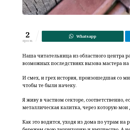
2
Whatsapp
просм.
Наша читательница из областного центра ра
возможных последствиях вызова мастера на
И смех, и грех история, произошедшая со мн
чтобы те были начеку.
Я живу в частном секторе, соответственно, е
металлическая калитка, через которую мои
Как это водится, уходя из дома по утрам на 
бережем свою территорию и имущество. А не