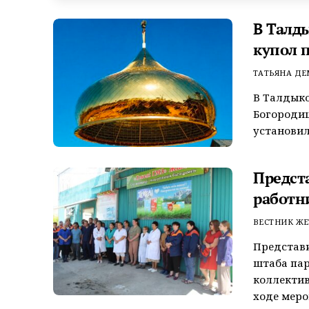
В Талд
купол 
ТАТЬЯНА Д
В Талдыко
Богороди
установил
Предст
работн
ВЕСТНИК ЖЕ
Представ
штаба пар
коллектив
ходе меро