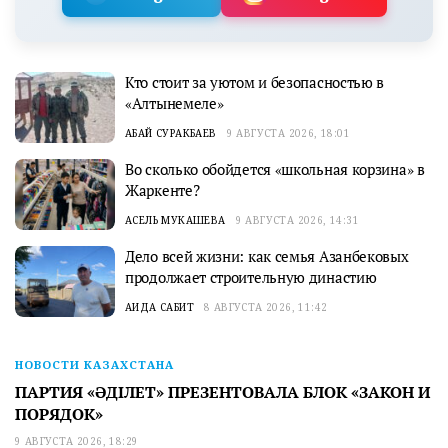
Кто стоит за уютом и безопасностью в
«Алтынемеле»
АБАЙ СУРАКБАЕВ
9 АВГУСТА 2026, 18:01
Во сколько обойдется «школьная корзина» в
Жаркенте?
АСЕЛЬ МУКАШЕВА
9 АВГУСТА 2026, 14:31
Дело всей жизни: как семья Азанбековых
продолжает строительную династию
АИДА САБИТ
8 АВГУСТА 2026, 11:42
НОВОСТИ КАЗАХСТАНА
ПАРТИЯ «ӘДІЛЕТ» ПРЕЗЕНТОВАЛА БЛОК «ЗАКОН И
ПОРЯДОК»
9 АВГУСТА 2026, 18:29