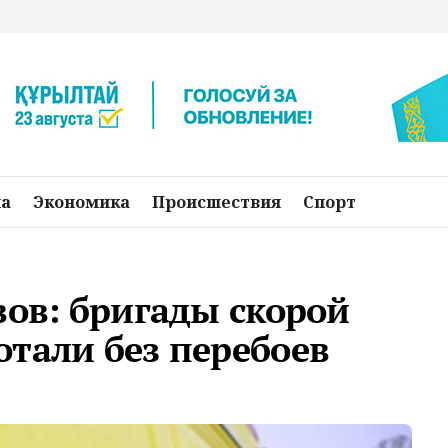
на
Экономика
Происшествия
Спорт
вов: бригады скорой
тали без перебоев
о