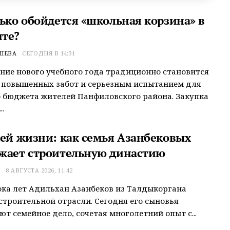
лько обойдется «школьная корзина» в
те?
ШЕВА
СЕГОДНЯ В 14:31
ие нового учебного года традиционно становится
 повышенных забот и серьезным испытанием для
 бюджета жителей Панфиловского района. Закупка
.
сей жизни: как семья Азанбековых
жает строительную династию
Т
8 АВГУСТА 2026, 11:42
ока лет Адильхан Азанбеков из Талдыкоргана
строительной отрасли. Сегодня его сыновья
т семейное дело, сочетая многолетний опыт с...