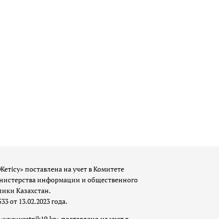
Жетісу» поставлена на учет в Комитете
истерства информации и общественного
лики Казахстан.
 от 13.02.2023 года.
«www.vestnik19.kz» поставлено на учет в