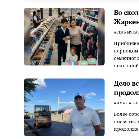
Во ско
Жаркен
АСЕЛЬ МУКА
Приближен
периодом
семейного
школьной..
Дело в
продол
АИДА САБИ
Более сор
посвятил 
продолжаю