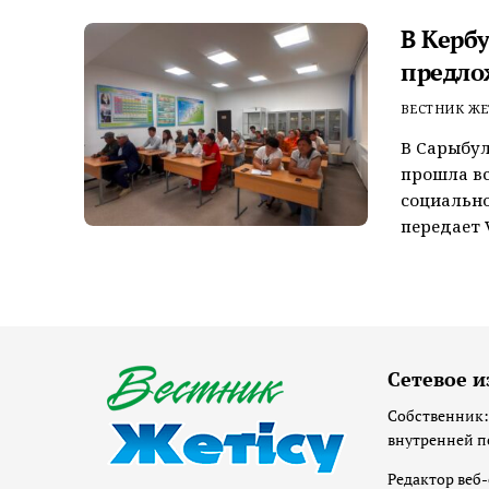
В Керб
предло
ВЕСТНИК ЖЕ
В Сарыбул
прошла вс
социально
передает V
Сетевое и
Собственник:
внутренней п
Редактор веб-