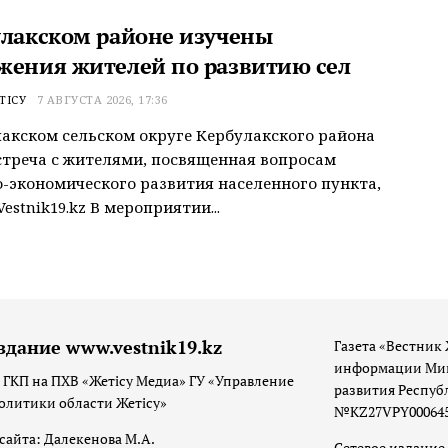
улакском районе изучены
жения жителей по развитию сел
ТІСУ
7 АВГУСТА 2026, 17:36
акском сельском округе Кербулакского района
треча с жителями, посвященная вопросам
-экономического развития населенного пункта,
estnik19.kz В мероприятии...
здание www.vestnik19.kz
Газета «Вестник 
информации Мин
 ГКП на ПХВ «Жетісу Медиа» ГУ «Управление
развития Респуб
олитики области Жетісу»
№KZ27VPY00064533
сайта: Далекенова М.А.
Сетевое издание 