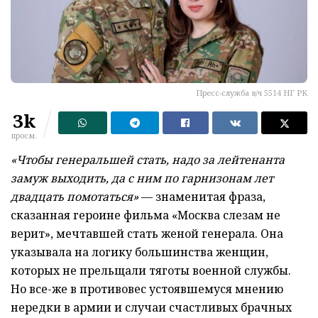
Пресс-служба в/ч 5514 НГ РК
3k
просм.
«Чтобы генеральшей стать, надо за лейтенанта
замуж выходить, да с ним по гарнизонам лет
двадцать помотаться»
— знаменитая фраза,
сказанная героине фильма «Москва слезам не
верит», мечтавшей стать женой генерала. Она
указывала на логику большинства женщин,
которых не прельщали тяготы военной службы.
Но все-же в противовес устоявшемуся мнению
нередки в армии и случаи счастливых брачных