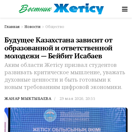
Главная
Новости
Общество
Будущее Казахстана зависит от
образованной и ответственной
молодежи — Бейбит Исабаев
Аким области Жетісу призвал студентов
развивать критическое мышление, уважать
духовные ценности и быть готовыми к
новым требованиям цифровой экономики.
ЖАНАР МЫКТЫБАЕВА
29 мая 2026, 20:55