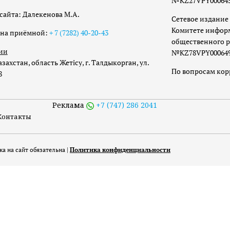
№KZ27VPY00064533
сайта: Далекенова М.А.
Сетевое издание 
Комитете инфор
она приёмной:
+ 7 (7282) 40-20-43
общественного р
ии
№KZ78VPY00064973
захстан, область Жетісу, г. Талдыкорган, ул.
По вопросам ко
8
Реклама
+7 (747) 286 2041
Контакты
а на сайт обязательна |
Политика конфиденциальности