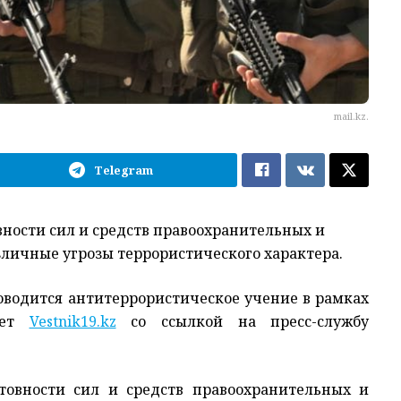
mail.kz.
Telegram
вности сил и средств правоохранительных и
зличные угрозы террористического характера.
оводится антитеррористическое учение в рамках
ает
Vestnik19.kz
со ссылкой на пресс-службу
товности сил и средств правоохранительных и