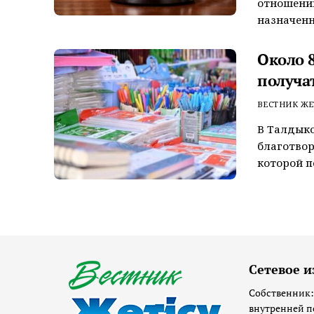
отношении
назначенн
Около 
получа
ВЕСТНИК ЖЕ
В Талдыко
благотвор
которой п
Сетевое и
Собственник:
внутренней п