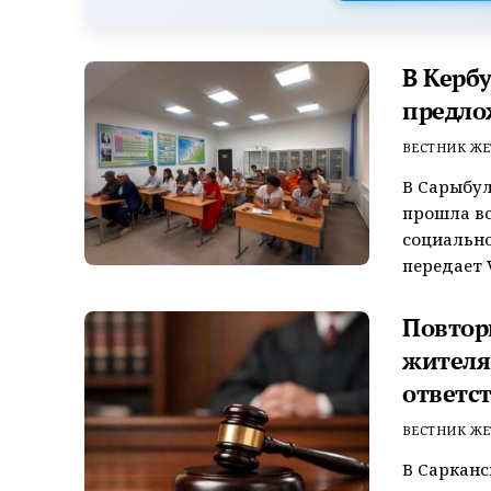
В Керб
предло
ВЕСТНИК ЖЕ
В Сарыбул
прошла вс
социально
передает V
Повтор
жителя
ответс
ВЕСТНИК ЖЕ
В Сарканс