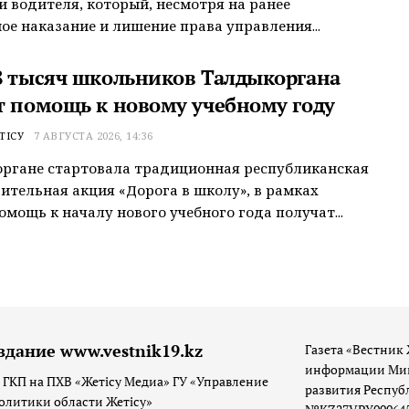
 водителя, который, несмотря на ранее
ое наказание и лишение права управления...
8 тысяч школьников Талдыкоргана
т помощь к новому учебному году
ТІСУ
7 АВГУСТА 2026, 14:36
ргане стартовала традиционная республиканская
ительная акция «Дорога в школу», в рамках
омощь к началу нового учебного года получат...
здание www.vestnik19.kz
Газета «Вестник 
информации Мин
 ГКП на ПХВ «Жетісу Медиа» ГУ «Управление
развития Респуб
олитики области Жетісу»